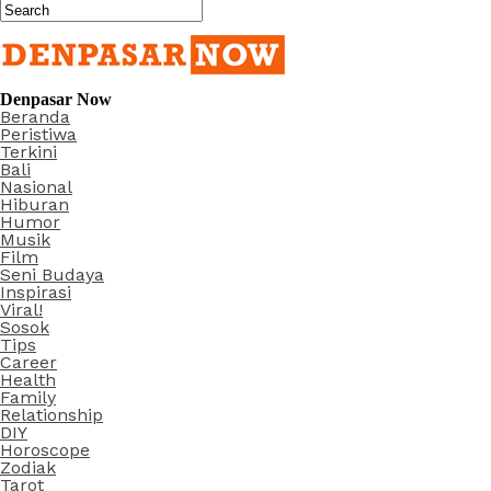
Denpasar Now
Beranda
Peristiwa
Terkini
Bali
Nasional
Hiburan
Humor
Musik
Film
Seni Budaya
Inspirasi
Viral!
Sosok
Tips
Career
Health
Family
Relationship
DIY
Horoscope
Zodiak
Tarot