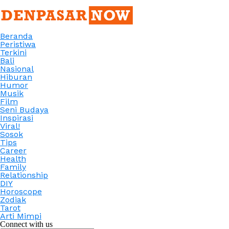
Beranda
Peristiwa
Terkini
Bali
Nasional
Hiburan
Humor
Musik
Film
Seni Budaya
Inspirasi
Viral!
Sosok
Tips
Career
Health
Family
Relationship
DIY
Horoscope
Zodiak
Tarot
Arti Mimpi
Connect with us