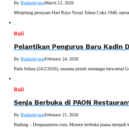
By
Budiadnyana
March 12, 2026
Menjelang perayaan Hari Raya Nyepi Tahun Caka 1948, operasi
Bali
Pelantikan Pengurus Baru Kadin 
By
Budiadnyana
February 24, 2026
Pada Selasa (24/2/2026), suasana penuh semangat mewarnai G
Bali
Senja Berbuka di PAON Restaurant
By
Budiadnyana
February 21, 2026
Badung – Denpasarnow.com, Momen berbuka puasa menjadi leb