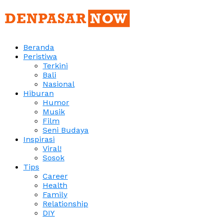
Beranda
Peristiwa
Terkini
Bali
Nasional
Hiburan
Humor
Musik
Film
Seni Budaya
Inspirasi
Viral!
Sosok
Tips
Career
Health
Family
Relationship
DIY