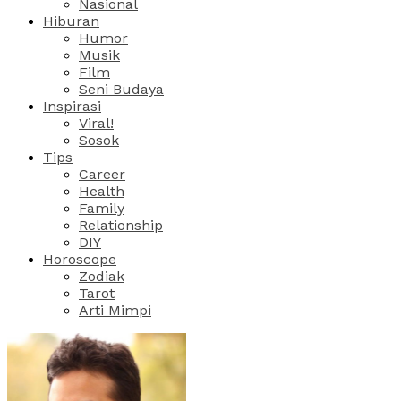
Nasional
Hiburan
Humor
Musik
Film
Seni Budaya
Inspirasi
Viral!
Sosok
Tips
Career
Health
Family
Relationship
DIY
Horoscope
Zodiak
Tarot
Arti Mimpi