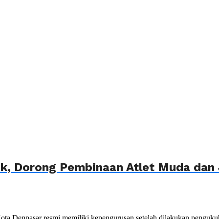
ik, Dorong Pembinaan Atlet Muda dan 
 Denpasar resmi memiliki kepengurusan setelah dilakukan pengukuh