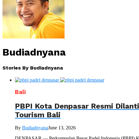
Budiadnyana
Stories By Budiadnyana
Bali
PBPI Kota Denpasar Resmi Dilant
Tourism Bali
By
Budiadnyana
June 13, 2026
DENPASAR — Perkumpulan Besar Padel Indonesia (PBPI) Kota