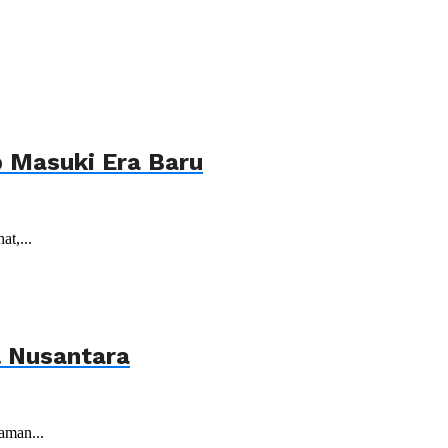
p Masuki Era Baru
t,...
& Nusantara
aman...