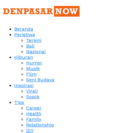
Beranda
Peristiwa
Terkini
Bali
Nasional
Hiburan
Humor
Musik
Film
Seni Budaya
Inspirasi
Viral!
Sosok
Tips
Career
Health
Family
Relationship
DIY