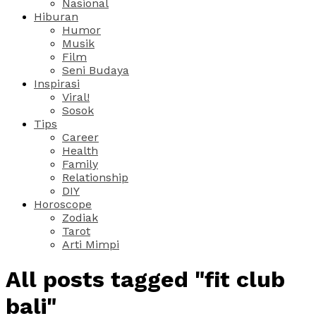
Nasional
Hiburan
Humor
Musik
Film
Seni Budaya
Inspirasi
Viral!
Sosok
Tips
Career
Health
Family
Relationship
DIY
Horoscope
Zodiak
Tarot
Arti Mimpi
All posts tagged "fit club
bali"