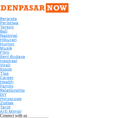
Beranda
Peristiwa
Terkini
Bali
Nasional
Hiburan
Humor
Musik
Film
Seni Budaya
Inspirasi
Viral!
Sosok
Tips
Career
Health
Family
Relationship
DIY
Horoscope
Zodiak
Tarot
Arti Mimpi
Connect with us