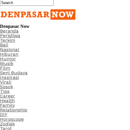
Denpasar Now
Beranda
Peristiwa
Terkini
Bali
Nasional
Hiburan
Humor
Musik
Film
Seni Budaya
Inspirasi
Viral!
Sosok
Tips
Career
Health
Family
Relationship
DIY
Horoscope
Zodiak
Tarot