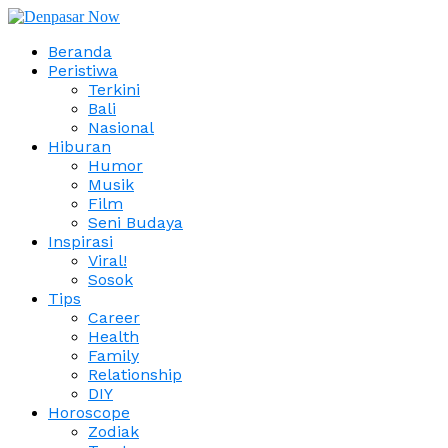
Beranda
Peristiwa
Terkini
Bali
Nasional
Hiburan
Humor
Musik
Film
Seni Budaya
Inspirasi
Viral!
Sosok
Tips
Career
Health
Family
Relationship
DIY
Horoscope
Zodiak