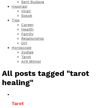
Seni Budaya
Inspirasi
Viral!
Sosok
Tips
Career
Health
Family
Relationship
DIY
Horoscope
Zodiak
Tarot
Arti Mimpi
All posts tagged "tarot
healing"
Tarot