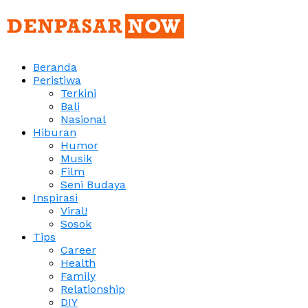
Beranda
Peristiwa
Terkini
Bali
Nasional
Hiburan
Humor
Musik
Film
Seni Budaya
Inspirasi
Viral!
Sosok
Tips
Career
Health
Family
Relationship
DIY