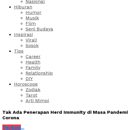
Nasional
Hiburan
Humor
Musik
Film
Seni Budaya
Inspirasi
Viral!
Sosok
Tips
Career
Health
Family
Relationship
DIY
Horoscope
Zodiak
Tarot
Arti Mimpi
Tak Ada Penerapan Herd Immunity di Masa Pandemi
Corona
Terkini
Share