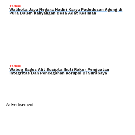
Terkini
Walikota Jaya Negara Hadiri Karya Padudusan Agung di
Pura Dalem Kahyangan Desa Adat Kesiman
Terkini
Wabup Bagus Alit Sucipta Ikuti Rakor Penguatan
Integritas Dan Pencegahan Korupsi Di Surabaya
Advertisement