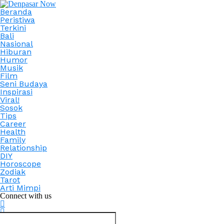
Beranda
Peristiwa
Terkini
Bali
Nasional
Hiburan
Humor
Musik
Film
Seni Budaya
Inspirasi
Viral!
Sosok
Tips
Career
Health
Family
Relationship
DIY
Horoscope
Zodiak
Tarot
Arti Mimpi
Connect with us