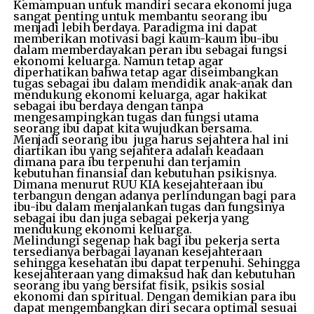
Kemampuan untuk mandiri secara ekonomi juga
sangat penting untuk membantu seorang ibu
menjadi lebih berdaya. Paradigma ini dapat
memberikan motivasi bagi kaum-kaum ibu-ibu
dalam memberdayakan peran ibu sebagai fungsi
ekonomi keluarga. Namun tetap agar
diperhatikan bahwa tetap agar diseimbangkan
tugas sebagai ibu dalam mendidik anak-anak dan
mendukung ekonomi keluarga, agar hakikat
sebagai ibu berdaya dengan tanpa
mengesampingkan tugas dan fungsi utama
seorang ibu dapat kita wujudkan bersama.
Menjadi seorang ibu juga harus sejahtera hal ini
diartikan ibu yang sejahtera adalah keadaan
dimana para ibu terpenuhi dan terjamin
kebutuhan finansial dan kebutuhan psikisnya.
Dimana menurut RUU KIA kesejahteraan ibu
terbangun dengan adanya perlindungan bagi para
ibu-ibu dalam menjalankan tugas dan fungsinya
sebagai ibu dan juga sebagai pekerja yang
mendukung ekonomi keluarga.
Melindungi segenap hak bagi ibu pekerja serta
tersedianya berbagai layanan kesejahteraan
sehingga kesehatan ibu dapat terpenuhi. Sehingga
kesejahteraan yang dimaksud hak dan kebutuhan
seorang ibu yang bersifat fisik, psikis sosial
ekonomi dan spiritual. Dengan demikian para ibu
dapat mengembangkan diri secara optimal sesuai