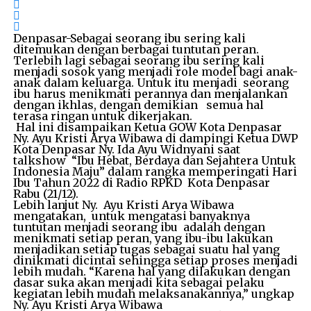
Denpasar-Sebagai seorang ibu sering kali
ditemukan dengan berbagai tuntutan peran.
Terlebih lagi sebagai seorang ibu sering kali
menjadi sosok yang menjadi role model bagi anak-
anak dalam keluarga. Untuk itu menjadi seorang
ibu harus menikmati perannya dan menjalankan
dengan ikhlas, dengan demikian semua hal
terasa ringan untuk dikerjakan.
Hal ini disampaikan Ketua GOW Kota Denpasar
Ny. Ayu Kristi Arya Wibawa di dampingi Ketua DWP
Kota Denpasar Ny. Ida Ayu Widnyani saat
talkshow “Ibu Hebat, Berdaya dan Sejahtera Untuk
Indonesia Maju” dalam rangka memperingati Hari
Ibu Tahun 2022 di Radio RPKD Kota Denpasar
Rabu (21/12).
Lebih lanjut Ny. Ayu Kristi Arya Wibawa
mengatakan, untuk mengatasi banyaknya
tuntutan menjadi seorang ibu adalah dengan
menikmati setiap peran, yang ibu-ibu lakukan
menjadikan setiap tugas sebagai suatu hal yang
dinikmati dicintai sehingga setiap proses menjadi
lebih mudah. “Karena hal yang dilakukan dengan
dasar suka akan menjadi kita sebagai pelaku
kegiatan lebih mudah melaksanakannya,” ungkap
Ny. Ayu Kristi Arya Wibawa