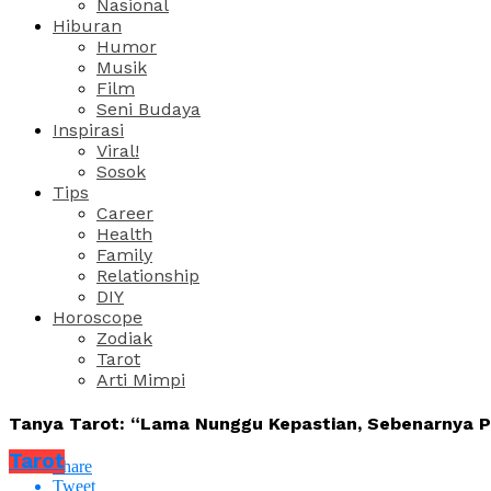
Nasional
Hiburan
Humor
Musik
Film
Seni Budaya
Inspirasi
Viral!
Sosok
Tips
Career
Health
Family
Relationship
DIY
Horoscope
Zodiak
Tarot
Arti Mimpi
Tanya Tarot: “Lama Nunggu Kepastian, Sebenarnya P
Tarot
Share
Tweet