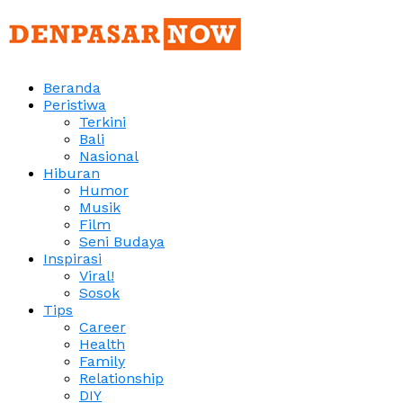
Beranda
Peristiwa
Terkini
Bali
Nasional
Hiburan
Humor
Musik
Film
Seni Budaya
Inspirasi
Viral!
Sosok
Tips
Career
Health
Family
Relationship
DIY