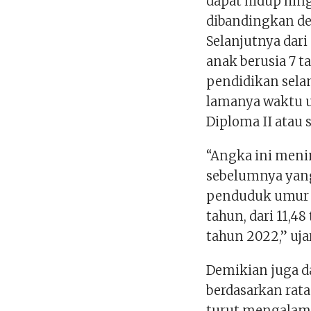
dapat hidup hing
dibandingkan de
Selanjutnya dar
anak berusia 7 
pendidikan sela
lamanya waktu 
Diploma II atau 
“Angka ini meni
sebelumnya yang
penduduk umur 2
tahun, dari 11,4
tahun 2022,” uj
Demikian juga d
berdasarkan rata
turut mengalami