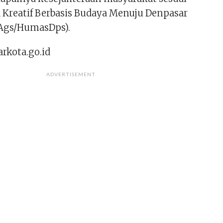
a Kreatif Berbasis Budaya Menuju Denpasar
 (Ags/HumasDps).
rkota.go.id
ADVERTISEMENT