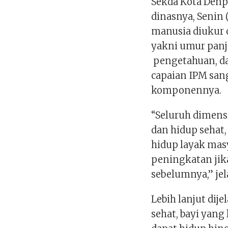
Sekda Kota Denpa
dinasnya, Senin
manusia diukur 
yakni umur panj
pengetahuan, da
capaian IPM san
komponennya.
“Seluruh dimen
dan hidup sehat
hidup layak mas
peningkatan jik
sebelumnya,” je
Lebih lanjut dij
sehat, bayi yang