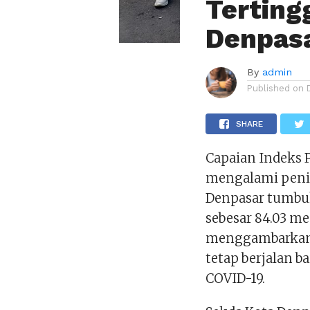
Tertingg
Denpasa
By
admin
Published on
SHARE
Capaian Indeks
mengalami peni
Denpasar tumbuh
sebesar 84.03 men
menggambarkan
tetap berjalan 
COVID-19.