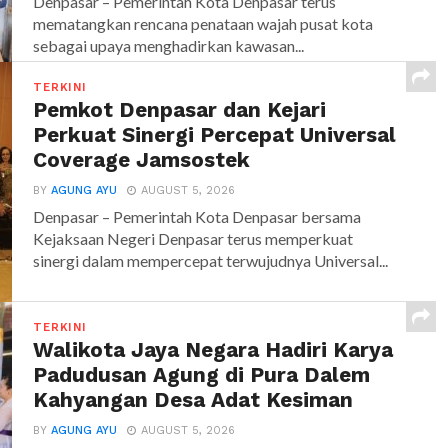
Denpasar – Pemerintah Kota Denpasar terus
mematangkan rencana penataan wajah pusat kota
sebagai upaya menghadirkan kawasan...
TERKINI
Pemkot Denpasar dan Kejari
Perkuat Sinergi Percepat Universal
Coverage Jamsostek
BY
AGUNG AYU
AUGUST 5, 2026
Denpasar – Pemerintah Kota Denpasar bersama
Kejaksaan Negeri Denpasar terus memperkuat
sinergi dalam mempercepat terwujudnya Universal...
TERKINI
Walikota Jaya Negara Hadiri Karya
Padudusan Agung di Pura Dalem
Kahyangan Desa Adat Kesiman
BY
AGUNG AYU
AUGUST 5, 2026