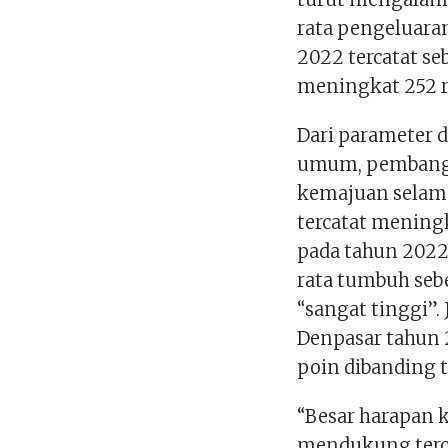
rata pengeluaran
2022 tercatat se
meningkat 252 r
Dari parameter 
umum, pembangu
kemajuan selama
tercatat meningk
pada tahun 2022.
rata tumbuh sebe
“sangat tinggi”. 
Denpasar tahun 
poin dibanding 
“Besar harapan 
mendukung terca