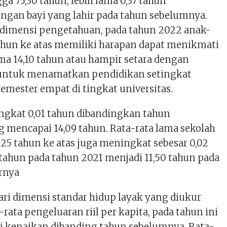
ga 75,30 tahun, lebih lama 0,37 tahun
ngan bayi yang lahir pada tahun sebelumnya.
i dimensi pengetahuan, pada tahun 2022 anak-
tahun ke atas memiliki harapan dapat menikmati
ma 14,10 tahun atau hampir setara dengan
untuk menamatkan pendidikan setingkat
semester empat di tingkat universitas.
ngkat 0,01 tahun dibandingkan tahun
 mencapai 14,09 tahun. Rata-rata lama sekolah
5 tahun ke atas juga meningkat sebesar 0,02
8 tahun pada tahun 2021 menjadi 11,50 tahun pada
arnya
ari dimensi standar hidup layak yang diukur
-rata pengeluaran riil per kapita, pada tahun ini
 kenaikan dibanding tahun sebelumnya. Rata-