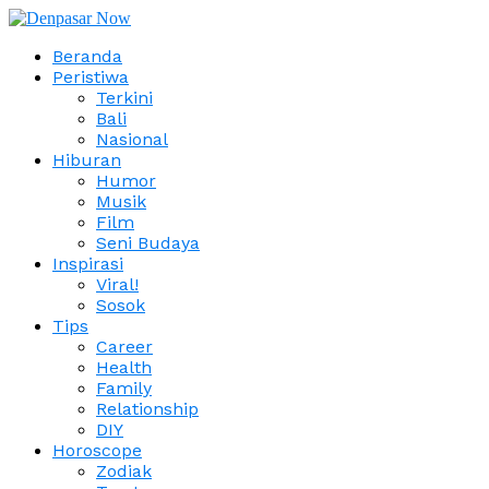
Beranda
Peristiwa
Terkini
Bali
Nasional
Hiburan
Humor
Musik
Film
Seni Budaya
Inspirasi
Viral!
Sosok
Tips
Career
Health
Family
Relationship
DIY
Horoscope
Zodiak