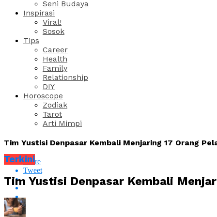
Seni Budaya
Inspirasi
Viral!
Sosok
Tips
Career
Health
Family
Relationship
DIY
Horoscope
Zodiak
Tarot
Arti Mimpi
Tim Yustisi Denpasar Kembali Menjaring 17 Orang Pe
Terkini
Share
Tweet
Tim Yustisi Denpasar Kembali Menjar