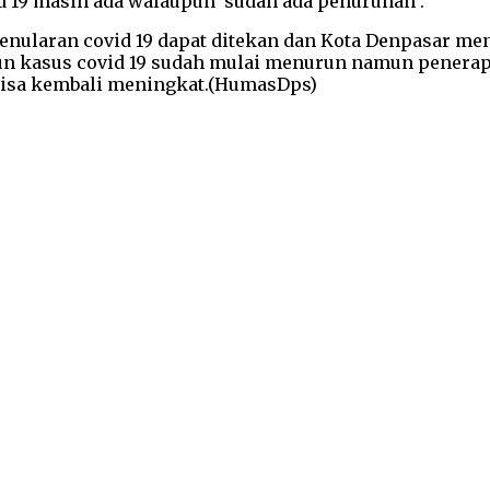
d 19 masih ada walaupun sudah ada penurunan .
ularan covid 19 dapat ditekan dan Kota Denpasar menj
n kasus covid 19 sudah mulai menurun namun penerapa
s bisa kembali meningkat.(HumasDps)