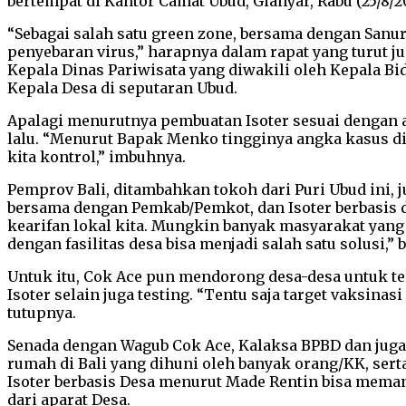
bertempat di Kantor Camat Ubud, Gianyar, Rabu (25/8/20
“Sebagai salah satu green zone, bersama dengan Sanu
penyebaran virus,” harapnya dalam rapat yang turut ju
Kepala Dinas Pariwisata yang diwakili oleh Kepala Bi
Kepala Desa di seputaran Ubud.
Apalagi menurutnya pembuatan Isoter sesuai dengan a
lalu. “Menurut Bapak Menko tingginya angka kasus d
kita kontrol,” imbuhnya.
Pemprov Bali, ditambahkan tokoh dari Puri Ubud ini, j
bersama dengan Pemkab/Pemkot, dan Isoter berbasis de
kearifan lokal kita. Mungkin banyak masyarakat yang k
dengan fasilitas desa bisa menjadi salah satu solusi,” 
Untuk itu, Cok Ace pun mendorong desa-desa untuk te
Isoter selain juga testing. “Tentu saja target vaksin
tutupnya.
Senada dengan Wagub Cok Ace, Kalaksa BPBD dan juga
rumah di Bali yang dihuni oleh banyak orang/KK, sert
Isoter berbasis Desa menurut Made Rentin bisa meman
dari aparat Desa.