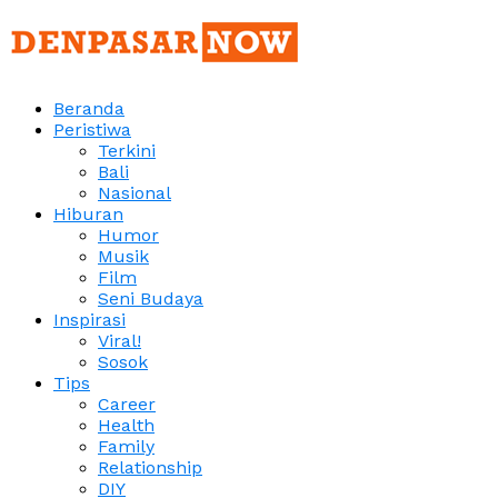
Beranda
Peristiwa
Terkini
Bali
Nasional
Hiburan
Humor
Musik
Film
Seni Budaya
Inspirasi
Viral!
Sosok
Tips
Career
Health
Family
Relationship
DIY