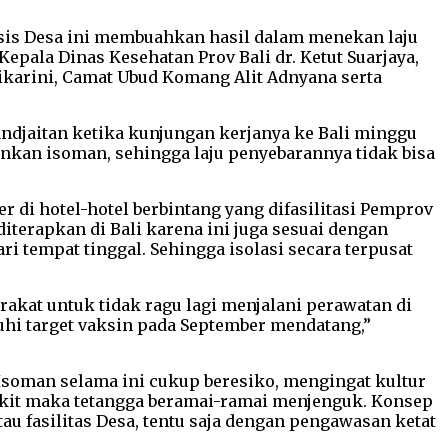
asis Desa ini membuahkan hasil dalam menekan laju
Kepala Dinas Kesehatan Prov Bali dr. Ketut Suarjaya,
tikarini, Camat Ubud Komang Alit Adnyana serta
ndjaitan ketika kunjungan kerjanya ke Bali minggu
nkan isoman, sehingga laju penyebarannya tidak bisa
r di hotel-hotel berbintang yang difasilitasi Pemprov
iterapkan di Bali karena ini juga sesuai dengan
ri tempat tinggal. Sehingga isolasi secara terpusat
akat untuk tidak ragu lagi menjalani perawatan di
enuhi target vaksin pada September mendatang,”
Isoman selama ini cukup beresiko, mengingat kultur
 sakit maka tetangga beramai-ramai menjenguk. Konsep
u fasilitas Desa, tentu saja dengan pengawasan ketat