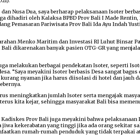
21).
r dan Nusa Dua, saya berharap pelaksanaan Isoter berb
ga dihadiri oleh Kalaksa BPBD Prov Bali I Made Rentin, 
dang Pemasaran Pariwisata Prov Bali Ida Ayu Indah Yus
rahan Menko Maritim dan Investasi RI Luhut Binsar Pa
i Bali dikarenakan banyak pasien OTG-GR yang menjala
uga melakukan berbagai pendekatan Isoter, seperti Isote
sa. “Saya meyakini Isoter berbasis Desa sangat bagus d
urang nyaman jika harus diisolasi di hotel dan jauh da
bebernya.
rus meningkatkan jumlah Isoter serta mengajak masyar
asi terus kita kejar, sehingga masyarakat Bali bisa mem
 Kadiskes Prov Bali juga meyakini bahwa pelaksanaan 
a jiwa kekerabatan yang tinggi jika ada orang sekitar
faatkan rumah-rumah penduduk yang tidak terpakai ata