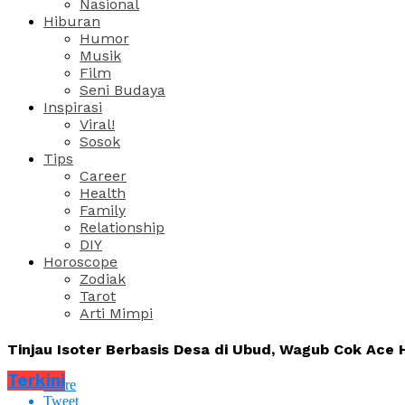
Nasional
Hiburan
Humor
Musik
Film
Seni Budaya
Inspirasi
Viral!
Sosok
Tips
Career
Health
Family
Relationship
DIY
Horoscope
Zodiak
Tarot
Arti Mimpi
Tinjau Isoter Berbasis Desa di Ubud, Wagub Cok Ace
Terkini
Share
Tweet