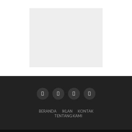
BERANDA
IKLAN
KONTAK
TENTANG KAMI