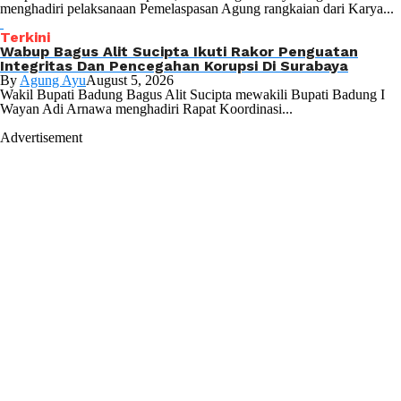
menghadiri pelaksanaan Pemelaspasan Agung rangkaian dari Karya...
Terkini
Wabup Bagus Alit Sucipta Ikuti Rakor Penguatan
Integritas Dan Pencegahan Korupsi Di Surabaya
By
Agung Ayu
August 5, 2026
Wakil Bupati Badung Bagus Alit Sucipta mewakili Bupati Badung I
Wayan Adi Arnawa menghadiri Rapat Koordinasi...
Advertisement