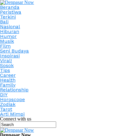
Beranda
Peristiwa
Terkini
Bali
Nasional
Hiburan
Humor
Musik
Film
Seni Budaya
Inspirasi
Viral!
Sosok
Tips
Career
Health
Family
Relationship
DIY
Horoscope
Zodiak
Tarot
Arti Mimpi
Connect with us
Denpasar Now