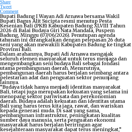
Share
Tweet
Comment
Bupati Badung I Wayan Adi Arnawa bersama Wakil
Bupati Bagus Alit Sucipta resmi menutup Pesta
Kesenian Bali (PKB) Kabupaten Badung XLVIII Tahun
2026 di Balai Budaya Giri Nata Mandala, Puspem
Badung, Minggu (07/06/2026). Penutupan agenda
tahunan ini dirangkaikan dengan pelepasan 26 duta
seni yang akan mewakili Kabupaten Badung ke tingkat
Provinsi Bali.
Dalam arahannya, Bupati Adi Arnawa mengajak
seluruh elemen masyarakat untuk terus menjaga dan
mengembangkan seni budaya Bali sebagai fondasi
utama pembangunan daerah. Menurutnya,
pembangunan daerah harus berjalan seimbang antara
pelestarian adat dan penguatan sektor penunjang
lainnya.
“Budaya tidak hanya menjadi identitas masyarakat
Bali, tetapi juga merupakan kekuatan yang selama ini
menopang sektor pariwisata dan perekonomian
daerah. Budaya adalah kekuatan dan identitas utama
Bali yang harus terus kita jaga, rawat, dan wariskan
kepada generasi muda. Di saat yang sama,
pembangunan infrastruktur, peningkatan kualitas
sumber daya manusia, serta penguatan ekonomi
masyarakat harus berjalan beriringan agar
kesejahteraan masyarakat dapat terus meningkat,”