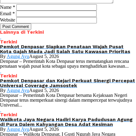
Name
*
Email
*
Website
Lainnya di Terkini
Terkini
Pemkot Denpasar Siapkan Penataan Wajah Pusat
Kota Gajah Mada Jadi Salah Satu Kawasan Prioritas
By
Agung Ayu
August 5, 2026
Denpasar – Pemerintah Kota Denpasar terus mematangkan rencana
penataan wajah pusat kota sebagai upaya menghadirkan kawasan...
Terkini
Pemkot Denpasar dan Kejari Perkuat Sinergi Percepat
Universal Coverage Jamsostek
By
Agung Ayu
August 5, 2026
Denpasar – Pemerintah Kota Denpasar bersama Kejaksaan Negeri
Denpasar terus memperkuat sinergi dalam mempercepat terwujudnya
Universal...
Terkini
Walikota Jaya Negara Hadiri Karya Padudusan Agung
di Pura Dalem Kahyangan Desa Adat Kesiman
By
Agung Ayu
August 5, 2026
Denpasar – Walikota Denpasar, I Gusti Ngurah Jaya Negara