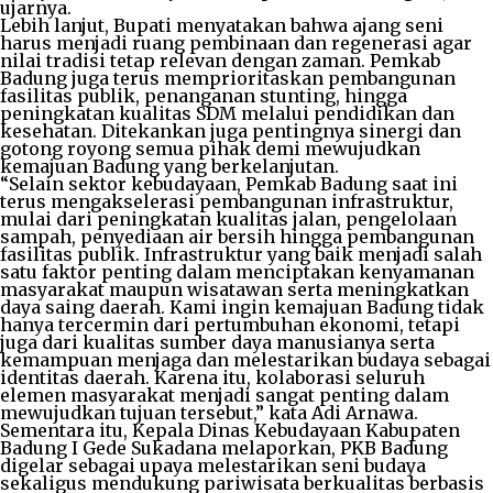
ujarnya.
Lebih lanjut, Bupati menyatakan bahwa ajang seni
harus menjadi ruang pembinaan dan regenerasi agar
nilai tradisi tetap relevan dengan zaman. Pemkab
Badung juga terus memprioritaskan pembangunan
fasilitas publik, penanganan stunting, hingga
peningkatan kualitas SDM melalui pendidikan dan
kesehatan. Ditekankan juga pentingnya sinergi dan
gotong royong semua pihak demi mewujudkan
kemajuan Badung yang berkelanjutan.
“Selain sektor kebudayaan, Pemkab Badung saat ini
terus mengakselerasi pembangunan infrastruktur,
mulai dari peningkatan kualitas jalan, pengelolaan
sampah, penyediaan air bersih hingga pembangunan
fasilitas publik. Infrastruktur yang baik menjadi salah
satu faktor penting dalam menciptakan kenyamanan
masyarakat maupun wisatawan serta meningkatkan
daya saing daerah. Kami ingin kemajuan Badung tidak
hanya tercermin dari pertumbuhan ekonomi, tetapi
juga dari kualitas sumber daya manusianya serta
kemampuan menjaga dan melestarikan budaya sebagai
identitas daerah. Karena itu, kolaborasi seluruh
elemen masyarakat menjadi sangat penting dalam
mewujudkan tujuan tersebut,” kata Adi Arnawa.
Sementara itu, Kepala Dinas Kebudayaan Kabupaten
Badung I Gede Sukadana melaporkan, PKB Badung
digelar sebagai upaya melestarikan seni budaya
sekaligus mendukung pariwisata berkualitas berbasis