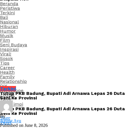
Beranda
Peristiwa
Terkini
Bali
Nasional
Hiburan
Humor
Musik
Film
Seni Budaya
Inspirasi
Viral!
Sosok
Tips
Career
Health
Family
Relationship
DIY
Terkini
Horoscope
Tutup PKB Badung, Bupati Adi Arnawa Lepas 26 Duta
Zodiak
Seni Ke Provinsi
Tarot
Arti Mimpi
Tutup PKB Badung, Bupati Adi Arnawa Lepas 26 Duta
Seni Ke Provinsi
By
Share
Agung Ayu
Tweet
Published on
June 8, 2026