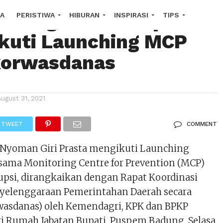
encegahan Korupsi
A
PERISTIWA
HIBURAN
INSPIRASI
TIPS
Ikuti Launching MCP
COPE
korwasdanas
August 31, 2021
TWEET
COMMENT
 Nyoman Giri Prasta mengikuti Launching
sama Monitoring Centre for Prevention (MCP)
psi, dirangkaikan dengan Rapat Koordinasi
yelenggaraan Pemerintahan Daerah secara
wasdanas) oleh Kemendagri, KPK dan BPKP
ari Rumah Jabatan Bupati, Puspem Badung, Selasa