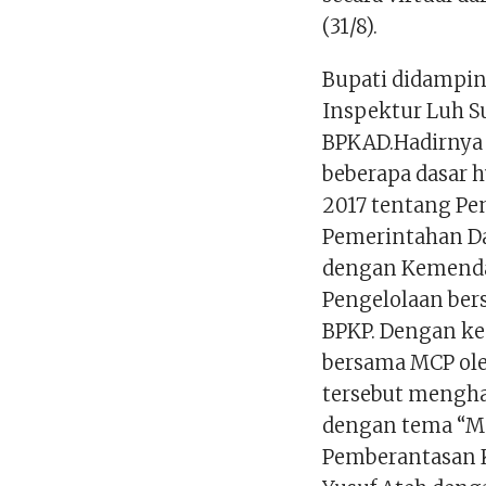
(31/8).
Bupati didampin
Inspektur Luh Su
BPKAD.Hadirnya 
beberapa dasar h
2017 tentang P
Pemerintahan Da
dengan Kemenda
Pengelolaan ber
BPKP. Dengan ke
bersama MCP ole
tersebut mengha
dengan tema “MC
Pemberantasan 