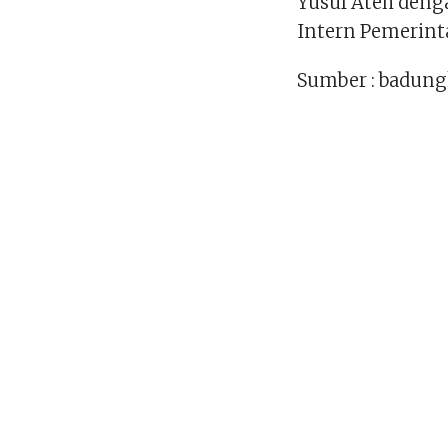
Yusuf Ateh den
Intern Pemerint
Sumber : badung