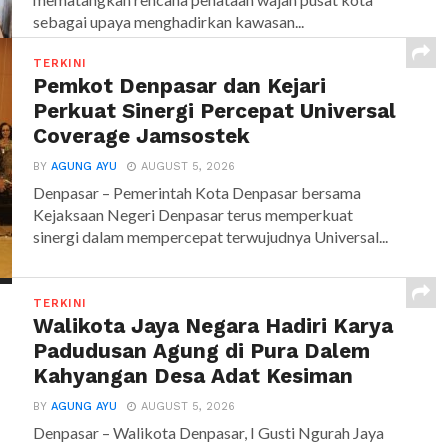
sebagai upaya menghadirkan kawasan...
TERKINI
Pemkot Denpasar dan Kejari
Perkuat Sinergi Percepat Universal
Coverage Jamsostek
BY
AGUNG AYU
AUGUST 5, 2026
Denpasar – Pemerintah Kota Denpasar bersama
Kejaksaan Negeri Denpasar terus memperkuat
sinergi dalam mempercepat terwujudnya Universal...
TERKINI
Walikota Jaya Negara Hadiri Karya
Padudusan Agung di Pura Dalem
Kahyangan Desa Adat Kesiman
BY
AGUNG AYU
AUGUST 5, 2026
Denpasar – Walikota Denpasar, I Gusti Ngurah Jaya