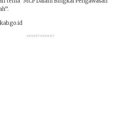
gan tema “MCP Dalam Bingkai Pengawasan
ah”.
kab.go.id
ADVERTISEMENT