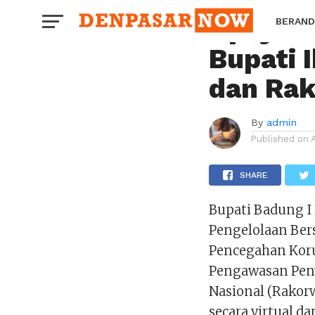
TERKINI
Upaya P
BERAND
Bupati 
HOROS
dan Ra
By
admin
Published on
SHARE
Bupati Badung I
Pengelolaan Ber
Pencegahan Koru
Pengawasan Pen
Nasional (Rakor
secara virtual d