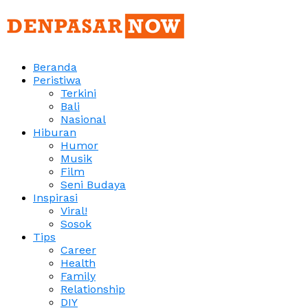
Beranda
Peristiwa
Terkini
Bali
Nasional
Hiburan
Humor
Musik
Film
Seni Budaya
Inspirasi
Viral!
Sosok
Tips
Career
Health
Family
Relationship
DIY