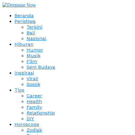
Beranda
Peristiwa
Terkini
Bali
Nasional
Hiburan
Humor
Musik
Film
Seni Budaya
Inspirasi
Viral!
Sosok
Tips
Career
Health
Family
Relationship
DIY
Horoscope
Zodiak