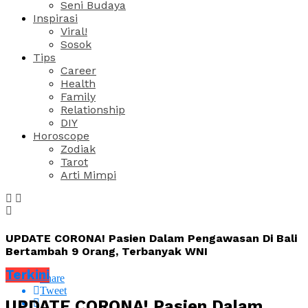
Seni Budaya
Inspirasi
Viral!
Sosok
Tips
Career
Health
Family
Relationship
DIY
Horoscope
Zodiak
Tarot
Arti Mimpi
UPDATE CORONA! Pasien Dalam Pengawasan Di Bali
Bertambah 9 Orang, Terbanyak WNI
Terkini
Share
Tweet
UPDATE CORONA! Pasien Dalam