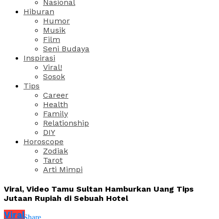
Nasional
Hiburan
Humor
Musik
Film
Seni Budaya
Inspirasi
Viral!
Sosok
Tips
Career
Health
Family
Relationship
DIY
Horoscope
Zodiak
Tarot
Arti Mimpi
Viral, Video Tamu Sultan Hamburkan Uang Tips
Jutaan Rupiah di Sebuah Hotel
Viral
Share