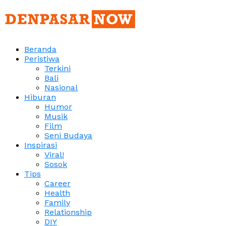
Beranda
Peristiwa
Terkini
Bali
Nasional
Hiburan
Humor
Musik
Film
Seni Budaya
Inspirasi
Viral!
Sosok
Tips
Career
Health
Family
Relationship
DIY