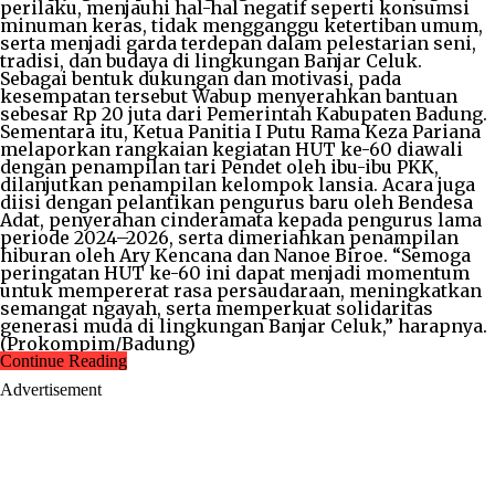
perilaku, menjauhi hal-hal negatif seperti konsumsi
minuman keras, tidak mengganggu ketertiban umum,
serta menjadi garda terdepan dalam pelestarian seni,
tradisi, dan budaya di lingkungan Banjar Celuk.
Sebagai bentuk dukungan dan motivasi, pada
kesempatan tersebut Wabup menyerahkan bantuan
sebesar Rp 20 juta dari Pemerintah Kabupaten Badung.
Sementara itu, Ketua Panitia I Putu Rama Keza Pariana
melaporkan rangkaian kegiatan HUT ke-60 diawali
dengan penampilan tari Pendet oleh ibu-ibu PKK,
dilanjutkan penampilan kelompok lansia. Acara juga
diisi dengan pelantikan pengurus baru oleh Bendesa
Adat, penyerahan cinderamata kepada pengurus lama
periode 2024–2026, serta dimeriahkan penampilan
hiburan oleh Ary Kencana dan Nanoe Biroe. “Semoga
peringatan HUT ke-60 ini dapat menjadi momentum
untuk mempererat rasa persaudaraan, meningkatkan
semangat ngayah, serta memperkuat solidaritas
generasi muda di lingkungan Banjar Celuk,” harapnya.
(Prokompim/Badung)
Continue Reading
Advertisement