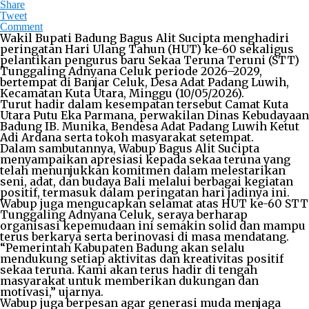
Share
Tweet
Comment
Wakil Bupati Badung Bagus Alit Sucipta menghadiri
peringatan Hari Ulang Tahun (HUT) ke-60 sekaligus
pelantikan pengurus baru Sekaa Teruna Teruni (STT)
Tunggaling Adnyana Celuk periode 2026–2029,
bertempat di Banjar Celuk, Desa Adat Padang Luwih,
Kecamatan Kuta Utara, Minggu (10/05/2026).
Turut hadir dalam kesempatan tersebut Camat Kuta
Utara Putu Eka Parmana, perwakilan Dinas Kebudayaan
Badung IB. Munika, Bendesa Adat Padang Luwih Ketut
Adi Ardana serta tokoh masyarakat setempat.
Dalam sambutannya, Wabup Bagus Alit Sucipta
menyampaikan apresiasi kepada sekaa teruna yang
telah menunjukkan komitmen dalam melestarikan
seni, adat, dan budaya Bali melalui berbagai kegiatan
positif, termasuk dalam peringatan hari jadinya ini.
Wabup juga mengucapkan selamat atas HUT ke-60 STT
Tunggaling Adnyana Celuk, seraya berharap
organisasi kepemudaan ini semakin solid dan mampu
terus berkarya serta berinovasi di masa mendatang.
“Pemerintah Kabupaten Badung akan selalu
mendukung setiap aktivitas dan kreativitas positif
sekaa teruna. Kami akan terus hadir di tengah
masyarakat untuk memberikan dukungan dan
motivasi,” ujarnya.
Wabup juga berpesan agar generasi muda menjaga