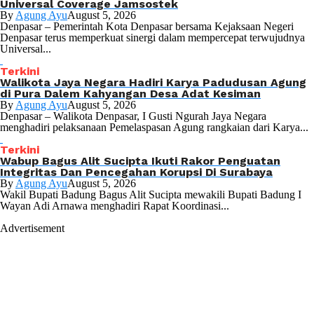
Universal Coverage Jamsostek
By
Agung Ayu
August 5, 2026
Denpasar – Pemerintah Kota Denpasar bersama Kejaksaan Negeri
Denpasar terus memperkuat sinergi dalam mempercepat terwujudnya
Universal...
Terkini
Walikota Jaya Negara Hadiri Karya Padudusan Agung
di Pura Dalem Kahyangan Desa Adat Kesiman
By
Agung Ayu
August 5, 2026
Denpasar – Walikota Denpasar, I Gusti Ngurah Jaya Negara
menghadiri pelaksanaan Pemelaspasan Agung rangkaian dari Karya...
Terkini
Wabup Bagus Alit Sucipta Ikuti Rakor Penguatan
Integritas Dan Pencegahan Korupsi Di Surabaya
By
Agung Ayu
August 5, 2026
Wakil Bupati Badung Bagus Alit Sucipta mewakili Bupati Badung I
Wayan Adi Arnawa menghadiri Rapat Koordinasi...
Advertisement