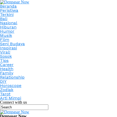
Beranda
Peristiwa
Terkini
Bali
Nasional
Hiburan
Humor
Musik
Film
Seni Budaya
Inspirasi
Viral!
Sosok
Tips
Career
Health
Family
Relationship
DIY
Horoscope
Zodiak
Tarot
Arti Mimpi
Connect with us
Denpasar Now