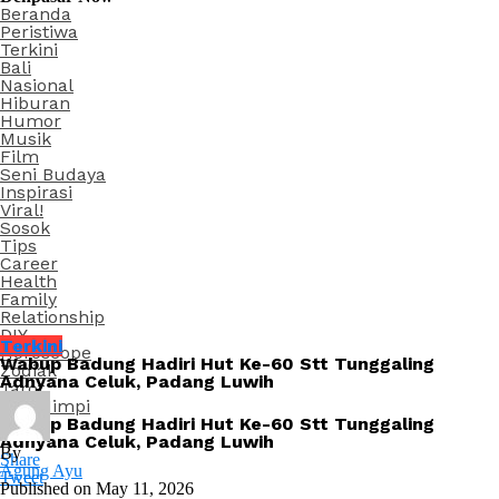
Beranda
Peristiwa
Terkini
Bali
Nasional
Hiburan
Humor
Musik
Film
Seni Budaya
Inspirasi
Viral!
Sosok
Tips
Career
Health
Family
Relationship
DIY
Terkini
Horoscope
Wabup Badung Hadiri Hut Ke-60 Stt Tunggaling
Zodiak
Adnyana Celuk, Padang Luwih
Tarot
Arti Mimpi
Wabup Badung Hadiri Hut Ke-60 Stt Tunggaling
Adnyana Celuk, Padang Luwih
By
Share
Agung Ayu
Tweet
Published on
May 11, 2026