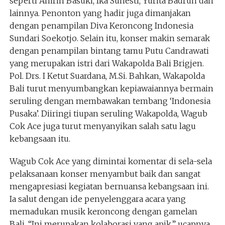
seperti Amrih Basuki, Ika Suhesti, Yurita Badrun dan
lainnya. Penonton yang hadir juga dimanjakan
dengan penampilan Diva Keroncong Indonesia
Sundari Soekotjo. Selain itu, konser makin semarak
dengan penampilan bintang tamu Putu Candrawati
yang merupakan istri dari Wakapolda Bali Brigjen.
Pol. Drs. I Ketut Suardana, M.Si. Bahkan, Wakapolda
Bali turut menyumbangkan kepiawaiannya bermain
seruling dengan membawakan tembang ‘Indonesia
Pusaka’. Diiringi tiupan seruling Wakapolda, Wagub
Cok Ace juga turut menyanyikan salah satu lagu
kebangsaan itu.
Wagub Cok Ace yang dimintai komentar di sela-sela
pelaksanaan konser menyambut baik dan sangat
mengapresiasi kegiatan bernuansa kebangsaan ini.
Ia salut dengan ide penyelenggara acara yang
memadukan musik keroncong dengan gamelan
Bali. “Ini merupakan kolaborasi yang apik,” ucapnya.