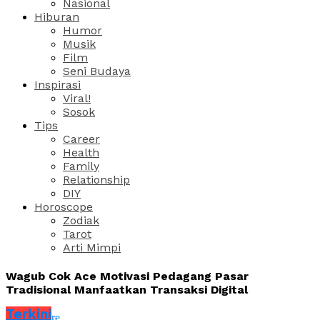
Nasional
Hiburan
Humor
Musik
Film
Seni Budaya
Inspirasi
Viral!
Sosok
Tips
Career
Health
Family
Relationship
DIY
Horoscope
Zodiak
Tarot
Arti Mimpi
Wagub Cok Ace Motivasi Pedagang Pasar
Tradisional Manfaatkan Transaksi Digital
Terkini
Share