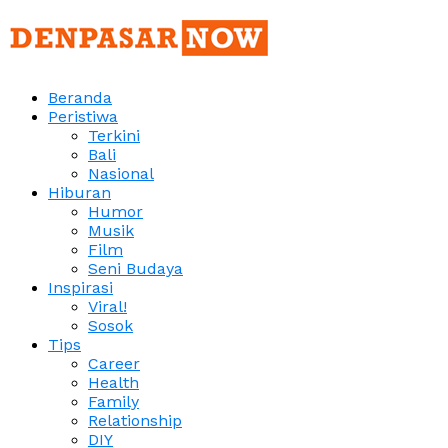
Beranda
Peristiwa
Terkini
Bali
Nasional
Hiburan
Humor
Musik
Film
Seni Budaya
Inspirasi
Viral!
Sosok
Tips
Career
Health
Family
Relationship
DIY