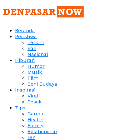
Beranda
Peristiwa
Terkini
Bali
Nasional
Hiburan
Humor
Musik
Film
Seni Budaya
Inspirasi
Viral!
Sosok
Tips
Career
Health
Family
Relationship
DIY