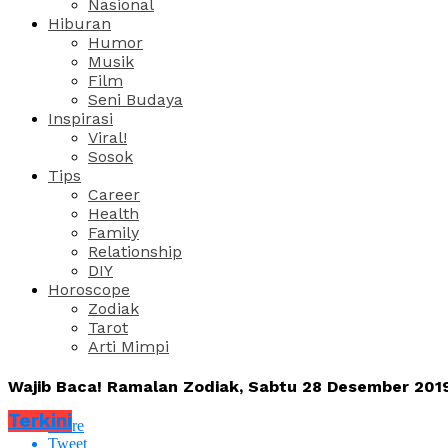
Nasional
Hiburan
Humor
Musik
Film
Seni Budaya
Inspirasi
Viral!
Sosok
Tips
Career
Health
Family
Relationship
DIY
Horoscope
Zodiak
Tarot
Arti Mimpi
Wajib Baca! Ramalan Zodiak, Sabtu 28 Desember 201
Terkini
Share
Tweet