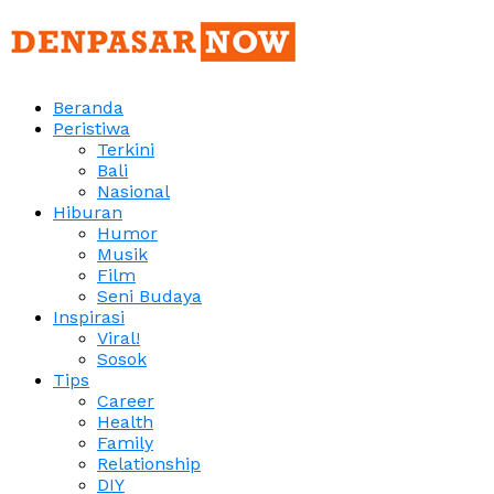
Beranda
Peristiwa
Terkini
Bali
Nasional
Hiburan
Humor
Musik
Film
Seni Budaya
Inspirasi
Viral!
Sosok
Tips
Career
Health
Family
Relationship
DIY