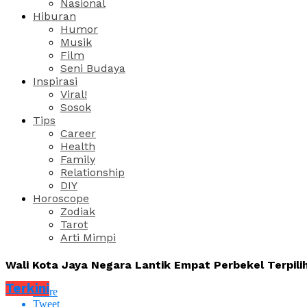
Nasional
Hiburan
Humor
Musik
Film
Seni Budaya
Inspirasi
Viral!
Sosok
Tips
Career
Health
Family
Relationship
DIY
Horoscope
Zodiak
Tarot
Arti Mimpi
Wali Kota Jaya Negara Lantik Empat Perbekel Terpi
Terkini
Share
Tweet