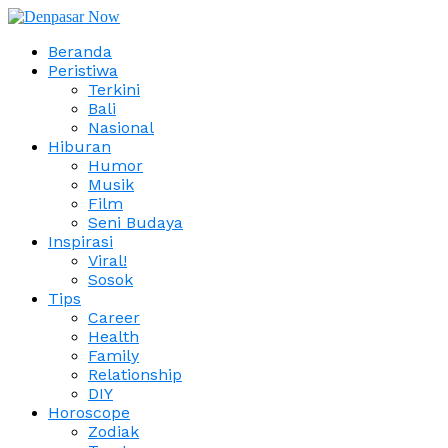
Beranda
Peristiwa
Terkini
Bali
Nasional
Hiburan
Humor
Musik
Film
Seni Budaya
Inspirasi
Viral!
Sosok
Tips
Career
Health
Family
Relationship
DIY
Horoscope
Zodiak