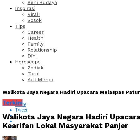
Seni Budaya
Inspirasi
Viral!
Sosok
Tips
Career
Health
Family
Relationship
DIY
Horoscope
Zodiak
Tarot
Arti Mimpi
Walikota Jaya Negara Hadiri Upacara Melaspas Patun
Terkini
Share
Tweet
Walikota Jaya Negara Hadiri Upacar
Kearifan Lokal Masyarakat Panjer