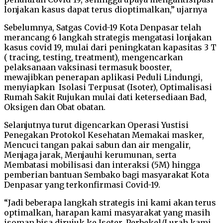
lonjakan kasus dapat terus dioptimalkan,” ujarnya
Sebelumnya, Satgas Covid-19 Kota Denpasar telah
merancang 6 langkah strategis mengatasi lonjakan
kasus covid 19, mulai dari peningkatan kapasitas 3 T
( tracing, testing, treatment), mengencarkan
pelaksanaan vaksinasi termasuk booster,
mewajibkan penerapan aplikasi Peduli Lindungi,
menyiapkan Isolasi Terpusat (Isoter), Optimalisasi
Rumah Sakit Rujukan mulai dati ketersediaan Bad,
Oksigen dan Obat obatan.
Selanjutnya turut digencarkan Operasi Yustisi
Penegakan Protokol Kesehatan Memakai masker,
Mencuci tangan pakai sabun dan air mengalir,
Menjaga jarak, Menjauhi kerumunan, serta
Membatasi mobilisasi dan interaksi (5M) hingga
pemberian bantuan Sembako bagi masyarakat Kota
Denpasar yang terkonfirmasi Covid-19.
“Jadi beberapa langkah strategis ini kami akan terus
optimalkan, harapan kami masyarakat yang masih
isoman bisa dirujuk ke Isoter, Perbekel/Lurah kami