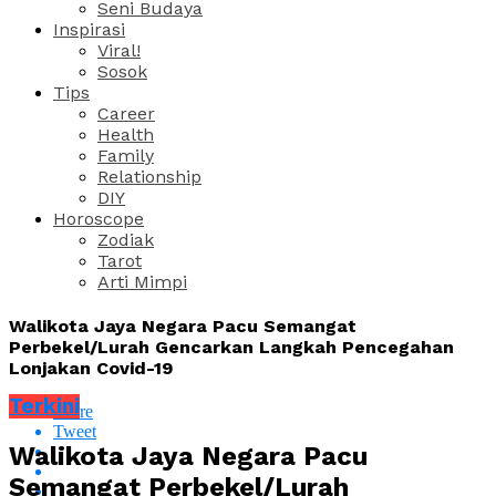
Seni Budaya
Inspirasi
Viral!
Sosok
Tips
Career
Health
Family
Relationship
DIY
Horoscope
Zodiak
Tarot
Arti Mimpi
Walikota Jaya Negara Pacu Semangat
Perbekel/Lurah Gencarkan Langkah Pencegahan
Lonjakan Covid-19
Terkini
Share
Tweet
Walikota Jaya Negara Pacu
Semangat Perbekel/Lurah