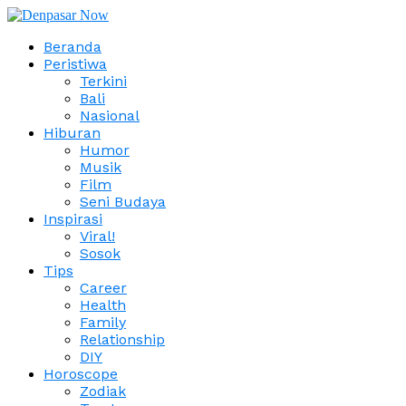
Beranda
Peristiwa
Terkini
Bali
Nasional
Hiburan
Humor
Musik
Film
Seni Budaya
Inspirasi
Viral!
Sosok
Tips
Career
Health
Family
Relationship
DIY
Horoscope
Zodiak