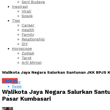
Seni Budaya
Inspirasi
Viral!
Sosok
Tips
Career
Health
Family
Relationship
DIY
Horoscope
Zodiak
Tarot
Arti Mimpi
Walikota Jaya Negara Salurkan Santunan JKK BPJS K
Terkini
Share
Tweet
Walikota Jaya Negara Salurkan Sant
Pasar Kumbasari