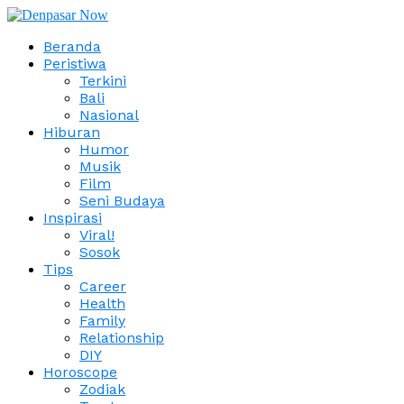
Beranda
Peristiwa
Terkini
Bali
Nasional
Hiburan
Humor
Musik
Film
Seni Budaya
Inspirasi
Viral!
Sosok
Tips
Career
Health
Family
Relationship
DIY
Horoscope
Zodiak