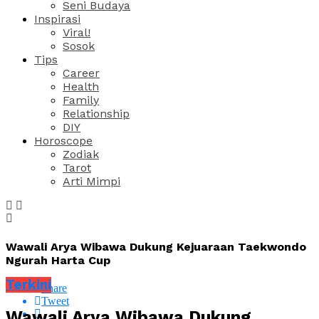
Seni Budaya
Inspirasi
Viral!
Sosok
Tips
Career
Health
Family
Relationship
DIY
Horoscope
Zodiak
Tarot
Arti Mimpi
Wawali Arya Wibawa Dukung Kejuaraan Taekwondo
Ngurah Harta Cup
Terkini
Share
Tweet
Wawali Arya Wibawa Dukung