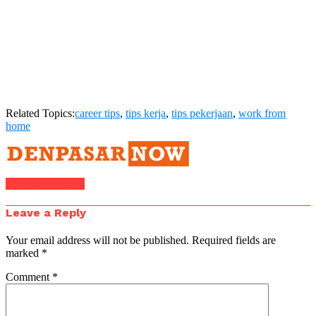
Related Topics:
career tips
,
tips kerja
,
tips pekerjaan
,
work from
home
Click to comment
Leave a Reply
Your email address will not be published.
Required fields are
marked
*
Comment
*