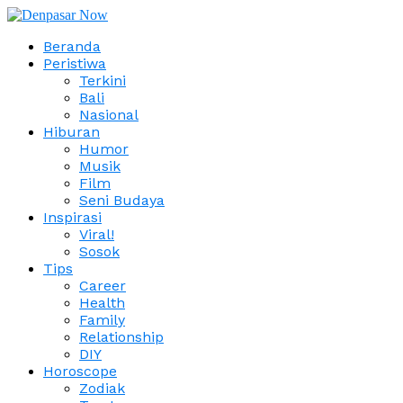
Beranda
Peristiwa
Terkini
Bali
Nasional
Hiburan
Humor
Musik
Film
Seni Budaya
Inspirasi
Viral!
Sosok
Tips
Career
Health
Family
Relationship
DIY
Horoscope
Zodiak