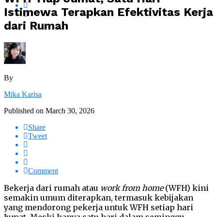
Istimewa Terapkan Efektivitas Kerja
dari Rumah
By
Mika Karisa
Published on
March 30, 2026
Share
Tweet
Comment
Bekerja dari rumah atau
work from home
(WFH) kini
semakin umum diterapkan, termasuk kebijakan
yang mendorong pekerja untuk WFH setiap hari
Jumat. Meski hanya satu hari dalam seminggu,