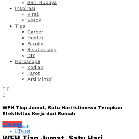
Seni Budaya
Inspirasi
Viral!
Sosok
Tips
Career
Health
Family
Relationship
DIY
Horoscope
Zodiak
Tarot
Arti Mimpi
WFH Tiap Jumat, Satu Hari Istimewa Terapkan
Efektivitas Kerja dari Rumah
Career
Share
Tweet
WFH Tiap Jumat, Satu Hari