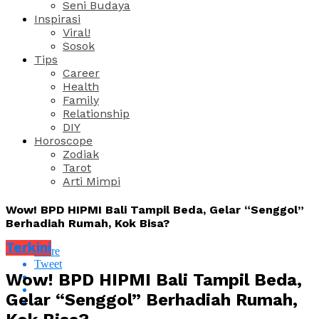
Seni Budaya
Inspirasi
Viral!
Sosok
Tips
Career
Health
Family
Relationship
DIY
Horoscope
Zodiak
Tarot
Arti Mimpi
Wow! BPD HIPMI Bali Tampil Beda, Gelar “Senggol”
Berhadiah Rumah, Kok Bisa?
Terkini
Share
Tweet
Wow! BPD HIPMI Bali Tampil Beda,
Gelar “Senggol” Berhadiah Rumah,