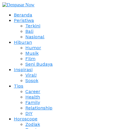
Beranda
Peristiwa
Terkini
Bali
Nasional
Hiburan
Humor
Musik
Film
Seni Budaya
Inspirasi
Viral!
Sosok
Tips
Career
Health
Family
Relationship
DIY
Horoscope
Zodiak