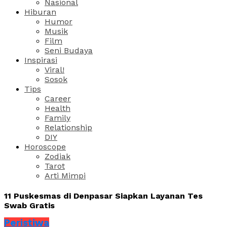
Nasional
Hiburan
Humor
Musik
Film
Seni Budaya
Inspirasi
Viral!
Sosok
Tips
Career
Health
Family
Relationship
DIY
Horoscope
Zodiak
Tarot
Arti Mimpi
11 Puskesmas di Denpasar Siapkan Layanan Tes
Swab Gratis
Peristiwa
Share