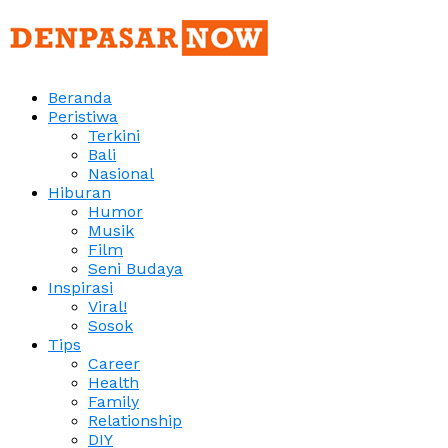
Beranda
Peristiwa
Terkini
Bali
Nasional
Hiburan
Humor
Musik
Film
Seni Budaya
Inspirasi
Viral!
Sosok
Tips
Career
Health
Family
Relationship
DIY