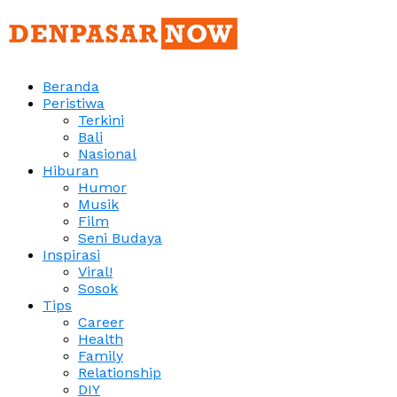
Beranda
Peristiwa
Terkini
Bali
Nasional
Hiburan
Humor
Musik
Film
Seni Budaya
Inspirasi
Viral!
Sosok
Tips
Career
Health
Family
Relationship
DIY