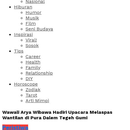
Nasional
Hiburan
Humor
Musik
Film
Seni Budaya
Inspirasi
Viral!
Sosok
Tips
Career
Health
Family
Relationship
DIY
Horoscope
Zodiak
Tarot
Arti Mimpi
Wawali Arya Wibawa Hadiri Upacara Melaspas
Wantilan di Pura Dalem Tegeh Gumi
Peristiwa
Share