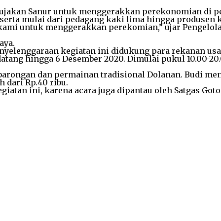
 Rujakan Sanur untuk menggerakkan perekonomian di pe
eserta mulai dari pedagang kaki lima hingga produsen 
 kami untuk menggerakkan perekomian,” ujar Pengelola 
daya.
penyelenggaraan kegiatan ini didukung para rekanan u
atang hingga 6 Desember 2020. Dimulai pukul 10.00-20
barongan dan permainan tradisional Dolanan. Budi me
h dari Rp.40 ribu.
atan ini, karena acara juga dipantau oleh Satgas Got