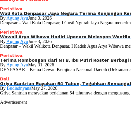
Peristiwa
Wali Kota Denpasar Jaya Negara Terima Kunjungan Ker
By
Agung Ayu
June 3, 2026
Denpasar – Wali Kota Denpasar, I Gusti Ngurah Jaya Negara menerim
Peristiwa
Wawali Arya Wibawa Hadiri Upacara Melaspas Wantila
By
Agung Ayu
June 3, 2026
Denpasar – Wakil Walikota Denpasar, I Kadek Agus Arya Wibawa meng
Peristiwa
Terima Rombongan dari NTB, Ibu Putri Koster Berbag
By
Agung Ayu
May 31, 2026
DENPASAR – Ketua Dewan Kerajinan Nasional Daerah (Dekranasda) Pro
Bali
Griya Santrian Rayakan 54 Tahun, Teguhkan Semangat
By
Budiadnyana
May 27, 2026
Griya Santrian merayakan perjalanan 54 tahunnya dengan mengusung te
Advertisement