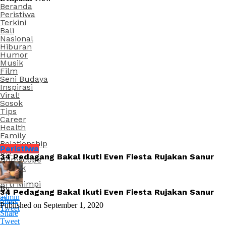
Beranda
Peristiwa
Terkini
Bali
Nasional
Hiburan
Humor
Musik
Film
Seni Budaya
Inspirasi
Viral!
Sosok
Tips
Career
Health
Family
Relationship
Peristiwa
DIY
34 Pedagang Bakal Ikuti Even Fiesta Rujakan Sanur
Horoscope
Zodiak
Tarot
Arti Mimpi
By
34 Pedagang Bakal Ikuti Even Fiesta Rujakan Sanur
admin
Share
Published on
September 1, 2020
Tweet
Share
Tweet