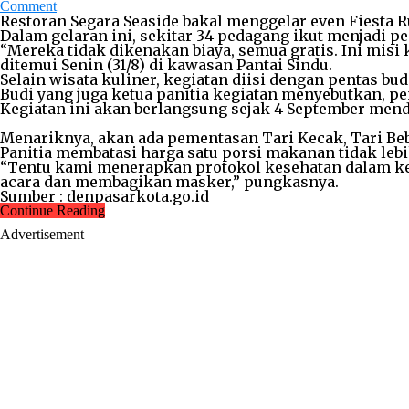
Comment
Restoran Segara Seaside bakal menggelar even Fiesta
Dalam gelaran ini, sekitar 34 pedagang ikut menjadi p
“Mereka tidak dikenakan biaya, semua gratis. Ini misi
ditemui Senin (31/8) di kawasan Pantai Sindu.
Selain wisata kuliner, kegiatan diisi dengan pentas bu
Budi yang juga ketua panitia kegiatan menyebutkan, 
Kegiatan ini akan berlangsung sejak 4 September mend
Menariknya, akan ada pementasan Tari Kecak, Tari Be
Panitia membatasi harga satu porsi makanan tidak lebi
“Tentu kami menerapkan protokol kesehatan dalam kegi
acara dan membagikan masker,” pungkasnya.
Sumber : denpasarkota.go.id
Continue Reading
Advertisement