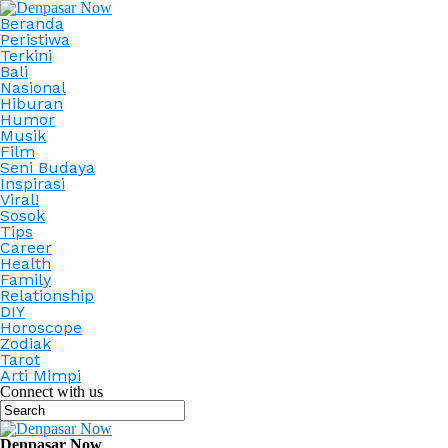
Beranda
Peristiwa
Terkini
Bali
Nasional
Hiburan
Humor
Musik
Film
Seni Budaya
Inspirasi
Viral!
Sosok
Tips
Career
Health
Family
Relationship
DIY
Horoscope
Zodiak
Tarot
Arti Mimpi
Connect with us
Denpasar Now