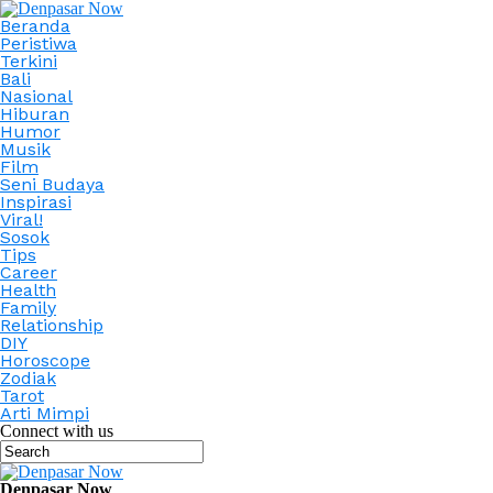
Beranda
Peristiwa
Terkini
Bali
Nasional
Hiburan
Humor
Musik
Film
Seni Budaya
Inspirasi
Viral!
Sosok
Tips
Career
Health
Family
Relationship
DIY
Horoscope
Zodiak
Tarot
Arti Mimpi
Connect with us
Denpasar Now