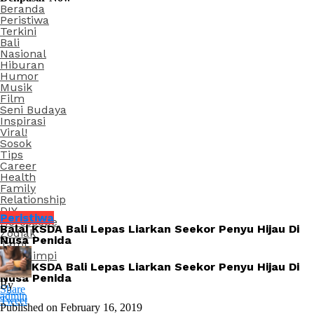
Beranda
Peristiwa
Terkini
Bali
Nasional
Hiburan
Humor
Musik
Film
Seni Budaya
Inspirasi
Viral!
Sosok
Tips
Career
Health
Family
Relationship
DIY
Peristiwa
Horoscope
Balai KSDA Bali Lepas Liarkan Seekor Penyu Hijau Di
Zodiak
Nusa Penida
Tarot
Arti Mimpi
Balai KSDA Bali Lepas Liarkan Seekor Penyu Hijau Di
Nusa Penida
By
Share
admin
Tweet
Published on
February 16, 2019