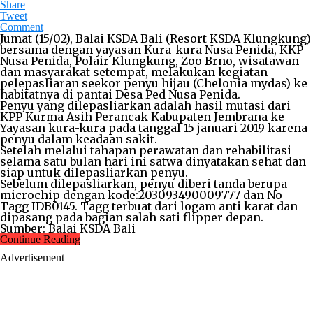
Share
Tweet
Comment
Jumat (15/02), Balai KSDA Bali (Resort KSDA Klungkung)
bersama dengan yayasan Kura-kura Nusa Penida, KKP
Nusa Penida, Polair Klungkung, Zoo Brno, wisatawan
dan masyarakat setempat, melakukan kegiatan
pelepasliaran seekor penyu hijau (Chelonia mydas) ke
habitatnya di pantai Desa Ped Nusa Penida.
Penyu yang dilepasliarkan adalah hasil mutasi dari
KPP Kurma Asih Perancak Kabupaten Jembrana ke
Yayasan kura-kura pada tanggal 15 januari 2019 karena
penyu dalam keadaan sakit.
Setelah melalui tahapan perawatan dan rehabilitasi
selama satu bulan hari ini satwa dinyatakan sehat dan
siap untuk dilepasliarkan penyu.
Sebelum dilepasliarkan, penyu diberi tanda berupa
microchip dengan kode:203093490009777 dan No
Tagg IDB0145. Tagg terbuat dari logam anti karat dan
dipasang pada bagian salah sati flipper depan.
Sumber: Balai KSDA Bali
Continue Reading
Advertisement