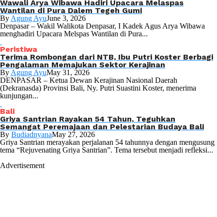
Wawali Arya Wibawa Hadiri Upacara Melaspas
Wantilan di Pura Dalem Tegeh Gumi
By
Agung Ayu
June 3, 2026
Denpasar – Wakil Walikota Denpasar, I Kadek Agus Arya Wibawa
menghadiri Upacara Melspas Wantilan di Pura...
Peristiwa
Terima Rombongan dari NTB, Ibu Putri Koster Berbagi
Pengalaman Memajukan Sektor Kerajinan
By
Agung Ayu
May 31, 2026
DENPASAR – Ketua Dewan Kerajinan Nasional Daerah
(Dekranasda) Provinsi Bali, Ny. Putri Suastini Koster, menerima
kunjungan...
Bali
Griya Santrian Rayakan 54 Tahun, Teguhkan
Semangat Peremajaan dan Pelestarian Budaya Bali
By
Budiadnyana
May 27, 2026
Griya Santrian merayakan perjalanan 54 tahunnya dengan mengusung
tema “Rejuvenating Griya Santrian”. Tema tersebut menjadi refleksi...
Advertisement