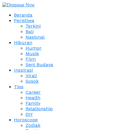
Beranda
Peristiwa
Terkini
Bali
Nasional
Hiburan
Humor
Musik
Film
Seni Budaya
Inspirasi
Viral!
Sosok
Tips
Career
Health
Family
Relationship
DIY
Horoscope
Zodiak