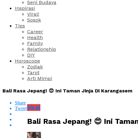
Seni Budaya
Inspirasi
Viral!
Sosok
Tips
Career
Health
Family
Relationship
DIY
Horoscope
Zodiak
Tarot
Arti Mimpi
Bali Rasa Jepang! 😍 Ini Taman Jinja Di Karangasem
Share
Viral
Tweet
Bali Rasa Jepang! 😍 Ini Tama