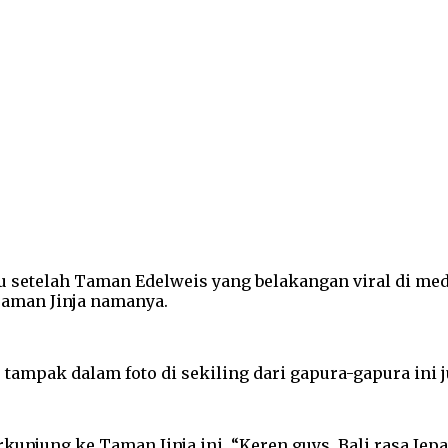
 setelah Taman Edelweis yang belakangan viral di med
Taman Jinja namanya.
, tampak dalam foto di sekiling dari gapura-gapura ini
unjung ke Taman Jinja ini. “Keren guys, Bali rasa Jepa