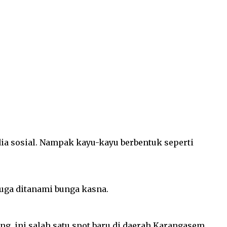
ia sosial. Nampak kayu-kayu berbentuk seperti
 juga ditanami bunga kasna.
ng, ini salah satu spot baru di daerah Karangasem.