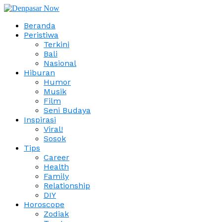
Beranda
Peristiwa
Terkini
Bali
Nasional
Hiburan
Humor
Musik
Film
Seni Budaya
Inspirasi
Viral!
Sosok
Tips
Career
Health
Family
Relationship
DIY
Horoscope
Zodiak