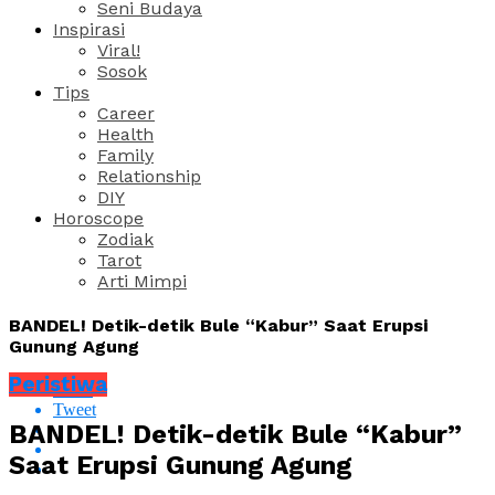
Seni Budaya
Inspirasi
Viral!
Sosok
Tips
Career
Health
Family
Relationship
DIY
Horoscope
Zodiak
Tarot
Arti Mimpi
BANDEL! Detik-detik Bule “Kabur” Saat Erupsi
Gunung Agung
Peristiwa
Share
Tweet
BANDEL! Detik-detik Bule “Kabur”
Saat Erupsi Gunung Agung