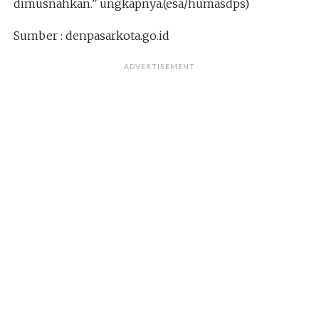
dimusnahkan.” ungkapnya.(esa/humasdps)
Sumber : denpasarkota.go.id
ADVERTISEMENT