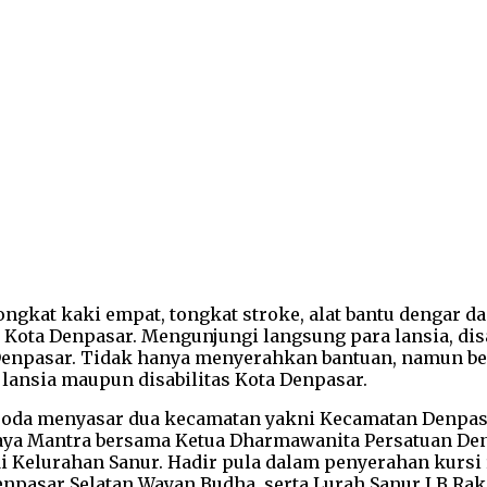
ngkat kaki empat, tongkat stroke, alat bantu dengar d
S) Kota Denpasar. Mengunjungi langsung para lansia, 
 Denpasar. Tidak hanya menyerahkan bantuan, namun be
lansia maupun disabilitas Kota Denpasar.
i roda menyasar dua kecamatan yakni Kecamatan Denpas
jaya Mantra bersama Ketua Dharmawanita Persatuan Den
i Kelurahan Sanur. Hadir pula dalam penyerahan kursi 
enpasar Selatan Wayan Budha, serta Lurah Sanur I.B Ra