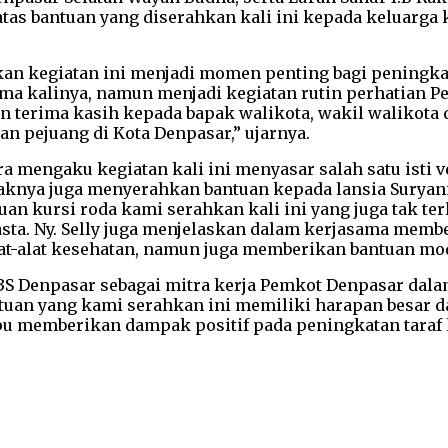
as bantuan yang diserahkan kali ini kepada keluarga k
kan kegiatan ini menjadi momen penting bagi peningkat
ama kalinya, namun menjadi kegiatan rutin perhatian 
 terima kasih kepada bapak walikota, wakil walikota d
n pejuang di Kota Denpasar,” ujarnya.
ra mengaku kegiatan kali ini menyasar salah satu isti 
aknya juga menyerahkan bantuan kepada lansia Suryani y
n kursi roda kami serahkan kali ini yang juga tak ter
ta. Ny. Selly juga menjelaskan dalam kerjasama member
at-alat kesehatan, namun juga memberikan bantuan mod
i K3S Denpasar sebagai mitra kerja Pemkot Denpasar da
tuan yang kami serahkan ini memiliki harapan besar d
 memberikan dampak positif pada peningkatan taraf hi