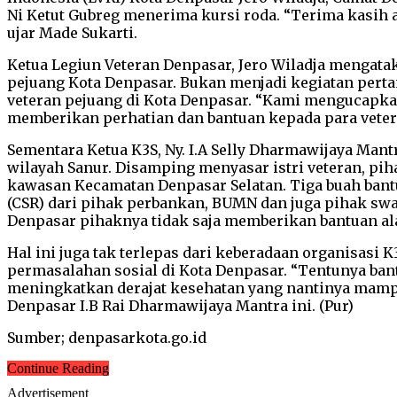
Ni Ketut Gubreg menerima kursi roda. “Terima kasih at
ujar Made Sukarti.
Ketua Legiun Veteran Denpasar, Jero Wiladja mengata
pejuang Kota Denpasar. Bukan menjadi kegiatan pert
veteran pejuang di Kota Denpasar. “Kami mengucapkan
memberikan perhatian dan bantuan kepada para vetera
Sementara Ketua K3S, Ny. I.A Selly Dharmawijaya Mant
wilayah Sanur. Disamping menyasar istri veteran, pih
kawasan Kecamatan Denpasar Selatan. Tiga buah bantua
(CSR) dari pihak perbankan, BUMN dan juga pihak swas
Denpasar pihaknya tidak saja memberikan bantuan al
Hal ini juga tak terlepas dari keberadaan organisas
permasalahan sosial di Kota Denpasar. “Tentunya ban
meningkatkan derajat kesehatan yang nantinya mampu
Denpasar I.B Rai Dharmawijaya Mantra ini. (Pur)
Sumber; denpasarkota.go.id
Continue Reading
Advertisement