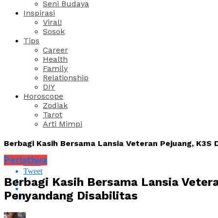
Seni Budaya
Inspirasi
Viral!
Sosok
Tips
Career
Health
Family
Relationship
DIY
Horoscope
Zodiak
Tarot
Arti Mimpi
Berbagi Kasih Bersama Lansia Veteran Pejuang, K3S 
Peristiwa
Share
Tweet
Berbagi Kasih Bersama Lansia Veter
Penyandang Disabilitas