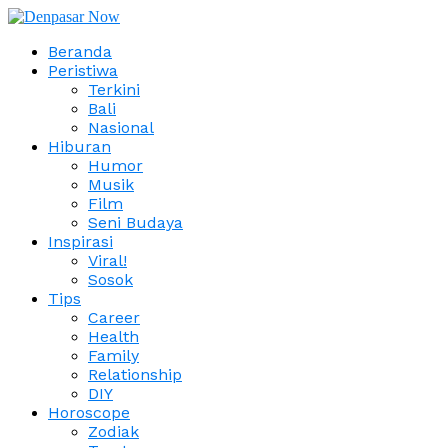
Beranda
Peristiwa
Terkini
Bali
Nasional
Hiburan
Humor
Musik
Film
Seni Budaya
Inspirasi
Viral!
Sosok
Tips
Career
Health
Family
Relationship
DIY
Horoscope
Zodiak