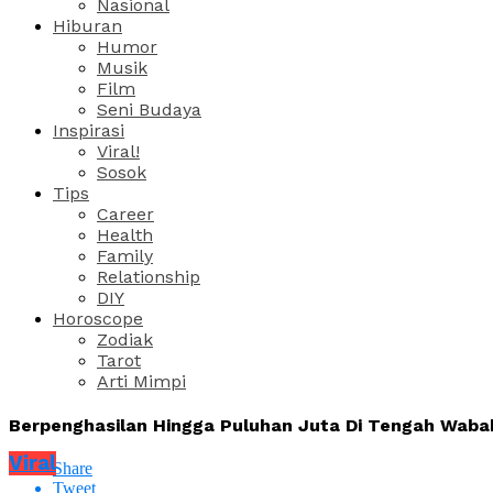
Nasional
Hiburan
Humor
Musik
Film
Seni Budaya
Inspirasi
Viral!
Sosok
Tips
Career
Health
Family
Relationship
DIY
Horoscope
Zodiak
Tarot
Arti Mimpi
Berpenghasilan Hingga Puluhan Juta Di Tengah Waba
Viral
Share
Tweet