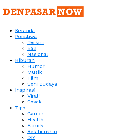
Beranda
Peristiwa
Terkini
Bali
Nasional
Hiburan
Humor
Musik
Film
Seni Budaya
Inspirasi
Viral!
Sosok
Tips
Career
Health
Family
Relationship
DIY