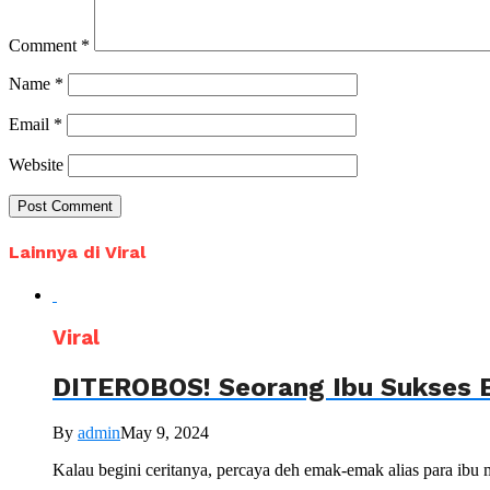
Comment
*
Name
*
Email
*
Website
Lainnya di Viral
Viral
DITEROBOS! Seorang Ibu Sukses B
By
admin
May 9, 2024
Kalau begini ceritanya, percaya deh emak-emak alias para ibu m