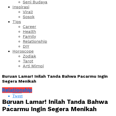
Seni Budaya
Inspirasi
Viral!
Sosok
Tips
Career
Health
Family
Relationship
DIY
Horoscope
Zodiak
Tarot
Arti Mimpi
Buruan Lamar! Inilah Tanda Bahwa Pacarmu Ingin
Segera Menikah
Relationship
Share
Tweet
Buruan Lamar! Inilah Tanda Bahwa
Pacarmu Ingin Segera Menikah