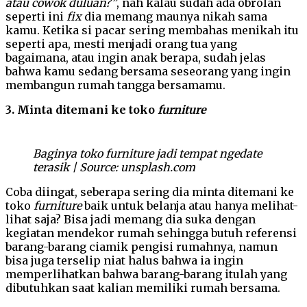
atau cowok duluan?”
, nah kalau sudah ada obrolan
seperti ini
fix
dia memang maunya nikah sama
kamu. Ketika si pacar sering membahas menikah itu
seperti apa, mesti menjadi orang tua yang
bagaimana, atau ingin anak berapa, sudah jelas
bahwa kamu sedang bersama seseorang yang ingin
membangun rumah tangga bersamamu.
3. Minta ditemani ke toko
furniture
Baginya toko furniture jadi tempat ngedate
terasik | Source: unsplash.com
Coba diingat, seberapa sering dia minta ditemani ke
toko
furniture
baik untuk belanja atau hanya melihat-
lihat saja? Bisa jadi memang dia suka dengan
kegiatan mendekor rumah sehingga butuh referensi
barang-barang ciamik pengisi rumahnya, namun
bisa juga terselip niat halus bahwa ia ingin
memperlihatkan bahwa barang-barang itulah yang
dibutuhkan saat kalian memiliki rumah bersama.