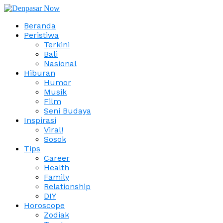
Beranda
Peristiwa
Terkini
Bali
Nasional
Hiburan
Humor
Musik
Film
Seni Budaya
Inspirasi
Viral!
Sosok
Tips
Career
Health
Family
Relationship
DIY
Horoscope
Zodiak