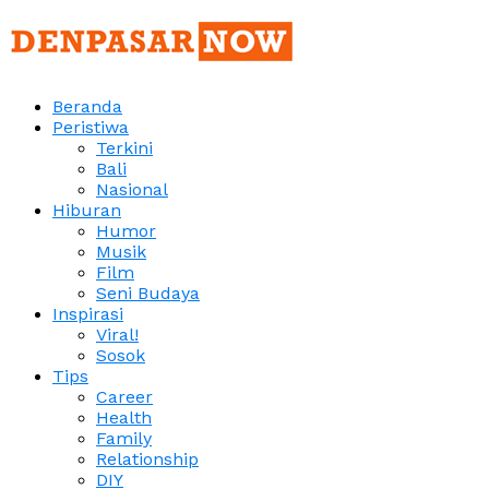
Beranda
Peristiwa
Terkini
Bali
Nasional
Hiburan
Humor
Musik
Film
Seni Budaya
Inspirasi
Viral!
Sosok
Tips
Career
Health
Family
Relationship
DIY