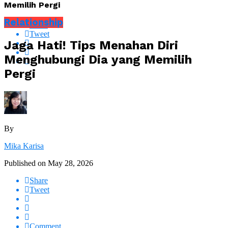
Memilih Pergi
Relationship
Share
Tweet
Jaga Hati! Tips Menahan Diri
Menghubungi Dia yang Memilih
Pergi
By
Mika Karisa
Published on
May 28, 2026
Share
Tweet
Comment