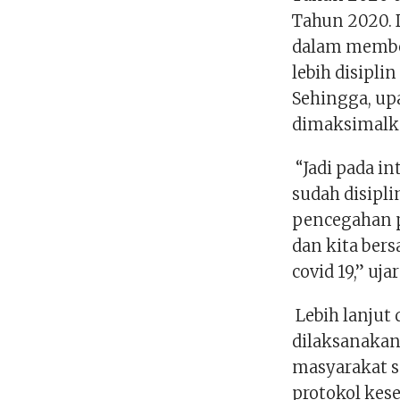
Tahun 2020. 
dalam membe
lebih disipli
Sehingga, up
dimaksimalk
“Jadi pada in
sudah disipli
pencegahan p
dan kita ber
covid 19,” uja
Lebih lanjut 
dilaksanakan
masyarakat 
protokol kes