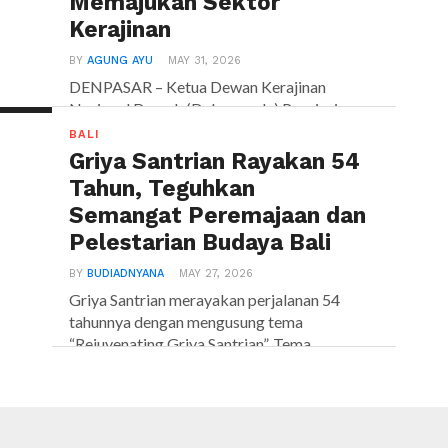
Memajukan Sektor
Kerajinan
BY
AGUNG AYU
MAY 31, 2026
DENPASAR – Ketua Dewan Kerajinan
Nasional Daerah (Dekranasda) Provinsi
Bali, Ny. Putri Suastini Koster, menerima
BALI
kunjungan...
Griya Santrian Rayakan 54
Tahun, Teguhkan
Semangat Peremajaan dan
Pelestarian Budaya Bali
BY
BUDIADNYANA
MAY 27, 2026
Griya Santrian merayakan perjalanan 54
tahunnya dengan mengusung tema
“Rejuvenating Griya Santrian”. Tema
tersebut menjadi refleksi...