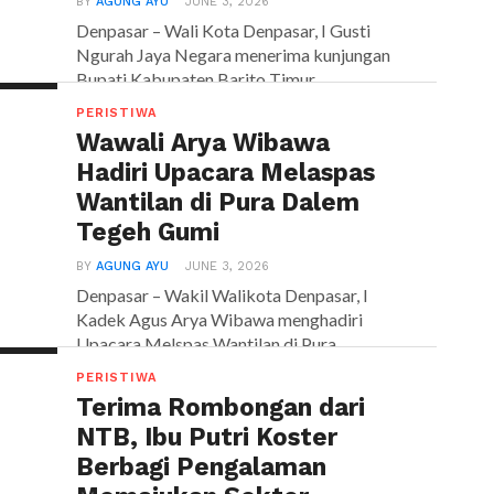
BY
AGUNG AYU
JUNE 3, 2026
Denpasar – Wali Kota Denpasar, I Gusti
Ngurah Jaya Negara menerima kunjungan
Bupati Kabupaten Barito Timur...
PERISTIWA
Wawali Arya Wibawa
Hadiri Upacara Melaspas
Wantilan di Pura Dalem
Tegeh Gumi
BY
AGUNG AYU
JUNE 3, 2026
Denpasar – Wakil Walikota Denpasar, I
Kadek Agus Arya Wibawa menghadiri
Upacara Melspas Wantilan di Pura...
PERISTIWA
Terima Rombongan dari
NTB, Ibu Putri Koster
Berbagi Pengalaman