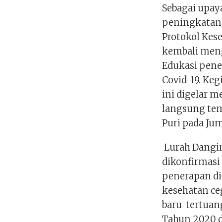
Sebagai upa
peningkatan 
Protokol Kes
kembali mengg
Edukasi pene
Covid-19. Ke
ini digelar m
langsung te
Puri pada Jum
Lurah Dangin
dikonfirmasi
penerapan di
kesehatan ce
baru tertuan
Tahun 2020 d