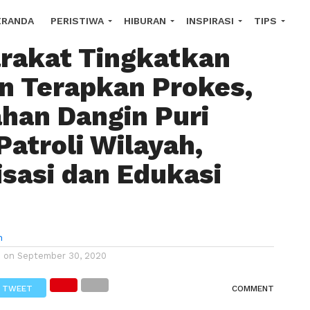
 Kesadaran
ERANDA
PERISTIWA
HIBURAN
INSPIRASI
TIPS
rakat Tingkatkan
OROSCOPE
in Terapkan Prokes,
ahan Dangin Puri
Patroli Wilayah,
isasi dan Edukasi
n
d on
September 30, 2020
TWEET
COMMENT