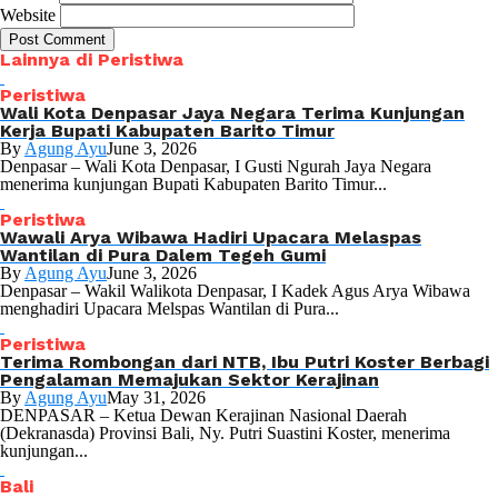
Website
Lainnya di Peristiwa
Peristiwa
Wali Kota Denpasar Jaya Negara Terima Kunjungan
Kerja Bupati Kabupaten Barito Timur
By
Agung Ayu
June 3, 2026
Denpasar – Wali Kota Denpasar, I Gusti Ngurah Jaya Negara
menerima kunjungan Bupati Kabupaten Barito Timur...
Peristiwa
Wawali Arya Wibawa Hadiri Upacara Melaspas
Wantilan di Pura Dalem Tegeh Gumi
By
Agung Ayu
June 3, 2026
Denpasar – Wakil Walikota Denpasar, I Kadek Agus Arya Wibawa
menghadiri Upacara Melspas Wantilan di Pura...
Peristiwa
Terima Rombongan dari NTB, Ibu Putri Koster Berbagi
Pengalaman Memajukan Sektor Kerajinan
By
Agung Ayu
May 31, 2026
DENPASAR – Ketua Dewan Kerajinan Nasional Daerah
(Dekranasda) Provinsi Bali, Ny. Putri Suastini Koster, menerima
kunjungan...
Bali