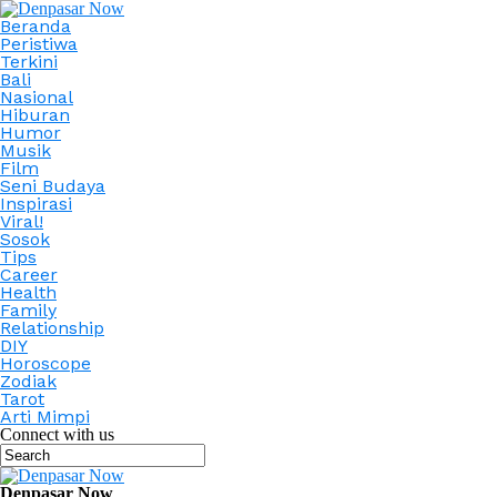
Beranda
Peristiwa
Terkini
Bali
Nasional
Hiburan
Humor
Musik
Film
Seni Budaya
Inspirasi
Viral!
Sosok
Tips
Career
Health
Family
Relationship
DIY
Horoscope
Zodiak
Tarot
Arti Mimpi
Connect with us
Denpasar Now