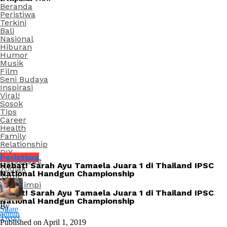
Beranda
Peristiwa
Terkini
Bali
Nasional
Hiburan
Humor
Musik
Film
Seni Budaya
Inspirasi
Viral!
Sosok
Tips
Career
Health
Family
Relationship
DIY
Peristiwa
Horoscope
Hebat! Sarah Ayu Tamaela Juara 1 di Thailand IPSC
Zodiak
National Handgun Championship
Tarot
Arti Mimpi
Hebat! Sarah Ayu Tamaela Juara 1 di Thailand IPSC
National Handgun Championship
By
Share
admin
Tweet
Published on
April 1, 2019