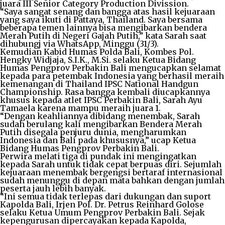
juara III Senior Category Production Divission.
“Saya sangat senang dan bangga atas hasil kejuaraan
yang saya ikuti di Pattaya, Thailand. Saya bersama
beberapa temen lainnya bisa mengibarkan bendera
Merah Putih di Negeri Gajah Putih,” kata Sarah saat
dihubungj via WhatsApp, Minggu (31/3).
Kemudian Kabid Humas Polda Bali, Kombes Pol.
Hengky Widjaja, S.I.K., M.Si. selaku Ketua Bidang
Humas Pengprov Perbakin Bali mengucapkan selamat
kepada para petembak Indonesia yang berhasil meraih
kemenangan di Thailand IPSC National Handgun
Championship. Rasa bangga kembali diucapkannya
khusus kepada atlet IPSC Perbakin Bali, Sarah Ayu
Tamaela karena mampu meraih juara 1.
“Dengan keahliannya dibidang menembak, Sarah
sudah berulang kali mengibarkan Bendera Merah
Putih disegala penjuru dunia, mengharumkan
Indonesia dan Bali pada khususnya,” ucap Ketua
Bidang Humas Pengprov Perbakin Bali.
Perwira melati tiga di pundak ini mengingatkan
kepada Sarah untuk tidak cepat berpuas diri. Sejumlah
kejuaraan menembak bergengsi bertaraf internasional
sudah menunggu di depan mata bahkan dengan jumlah
peserta jauh lebih banyak.
“Ini semua tidak terlepas dari dukungan dan suport
Kapolda Bali, Irjen Pol. Dr. Petrus Reinhard Golose
selaku Ketua Umum Pengprov Perbakin Bali. Sejak
kepengurusan dipercayakan kepada Kapolda,