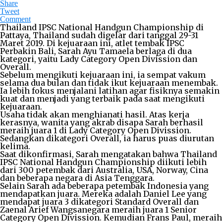
Share
Tweet
Comment
Thailand IPSC National Handgun Championship di
Pattaya, Thailand sudah digelar dari tanggal 29-31
Maret 2019. Di kejuaraan ini, atlet tembak IPSC
Perbakin Bali, Sarah Ayu Tamaela berlaga di dua
kategori, yaitu Lady Category Open Divission dan
Overall.
Sebelum mengikuti kejuaraan ini, ia sempat vakum
selama dua bulan dan tidak ikut kejuaraan menembak.
Ia lebih fokus menjalani latihan agar fisiknya semakin
kuat dan menjadi yang terbaik pada saat mengikuti
kejuaraan.
Usaha tidak akan menghianati hasil. Atas kerja
kerasnya, wanita yang akrab disapa Sarah berhasil
meraih juara 1 di Lady Category Open Divission.
Sedangkan dikategori Overall, ia harus puas diurutan
kelima.
Saat dikonfirmasi, Sarah mengatakan bahwa Thailand
IPSC National Handgun Championship diikuti lebih
dari 300 petembak dari Australia, USA, Norway, Cina
dan beberapa negara di Asia Tenggara.
Selain Sarah ada beberapa petembak Indonesia yang
mendapatkan juara. Mereka adalah Daniel Lee yang
mendapat juara 3 dikategori Standard Overall dan
Zaenal Arief Wangsanegara meraih juara 1 Senior
Category Open Divission. Kemudian Frans Paul, meraih