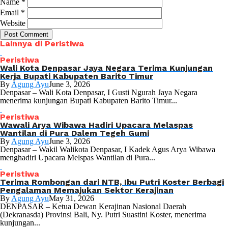
Name
*
Email
*
Website
Lainnya di Peristiwa
Peristiwa
Wali Kota Denpasar Jaya Negara Terima Kunjungan
Kerja Bupati Kabupaten Barito Timur
By
Agung Ayu
June 3, 2026
Denpasar – Wali Kota Denpasar, I Gusti Ngurah Jaya Negara
menerima kunjungan Bupati Kabupaten Barito Timur...
Peristiwa
Wawali Arya Wibawa Hadiri Upacara Melaspas
Wantilan di Pura Dalem Tegeh Gumi
By
Agung Ayu
June 3, 2026
Denpasar – Wakil Walikota Denpasar, I Kadek Agus Arya Wibawa
menghadiri Upacara Melspas Wantilan di Pura...
Peristiwa
Terima Rombongan dari NTB, Ibu Putri Koster Berbagi
Pengalaman Memajukan Sektor Kerajinan
By
Agung Ayu
May 31, 2026
DENPASAR – Ketua Dewan Kerajinan Nasional Daerah
(Dekranasda) Provinsi Bali, Ny. Putri Suastini Koster, menerima
kunjungan...