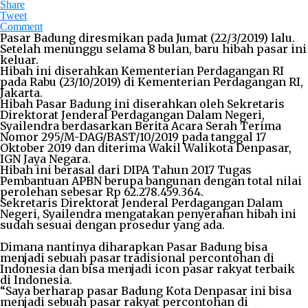
Share
Tweet
Comment
Pasar Badung diresmikan pada Jumat (22/3/2019) lalu.
Setelah menunggu selama 8 bulan, baru hibah pasar ini
keluar.
Hibah ini diserahkan Kementerian Perdagangan RI
pada Rabu (23/10/2019) di Kementerian Perdagangan RI,
Jakarta.
Hibah Pasar Badung ini diserahkan oleh Sekretaris
Direktorat Jenderal Perdagangan Dalam Negeri,
Syailendra berdasarkan Berita Acara Serah Terima
Nomor 295/M-DAG/BAST/10/2019 pada tanggal 17
Oktober 2019 dan diterima Wakil Walikota Denpasar,
IGN Jaya Negara.
Hibah ini berasal dari DIPA Tahun 2017 Tugas
Pembantuan APBN berupa bangunan dengan total nilai
perolehan sebesar Rp 62.278.459.364.
Sekretaris Direktorat Jenderal Perdagangan Dalam
Negeri, Syailendra mengatakan penyerahan hibah ini
sudah sesuai dengan prosedur yang ada.
Dimana nantinya diharapkan Pasar Badung bisa
menjadi sebuah pasar tradisional percontohan di
Indonesia dan bisa menjadi icon pasar rakyat terbaik
di Indonesia.
“Saya berharap pasar Badung Kota Denpasar ini bisa
menjadi sebuah pasar rakyat percontohan di