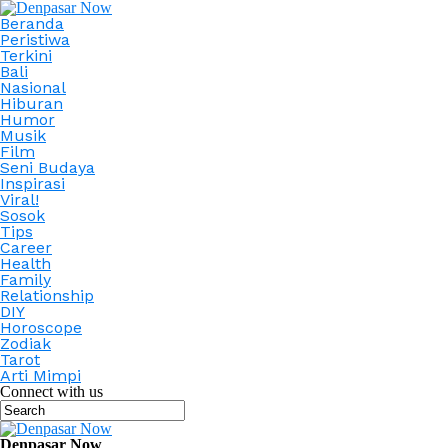
Beranda
Peristiwa
Terkini
Bali
Nasional
Hiburan
Humor
Musik
Film
Seni Budaya
Inspirasi
Viral!
Sosok
Tips
Career
Health
Family
Relationship
DIY
Horoscope
Zodiak
Tarot
Arti Mimpi
Connect with us
Denpasar Now