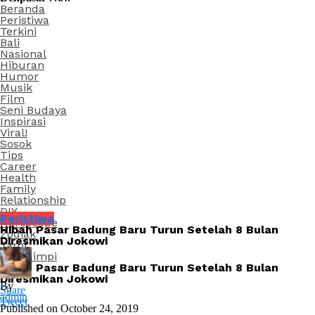
Beranda
Peristiwa
Terkini
Bali
Nasional
Hiburan
Humor
Musik
Film
Seni Budaya
Inspirasi
Viral!
Sosok
Tips
Career
Health
Family
Relationship
DIY
Peristiwa
Horoscope
Hibah Pasar Badung Baru Turun Setelah 8 Bulan
Zodiak
Diresmikan Jokowi
Tarot
Arti Mimpi
Hibah Pasar Badung Baru Turun Setelah 8 Bulan
Diresmikan Jokowi
By
Share
admin
Tweet
Published on
October 24, 2019