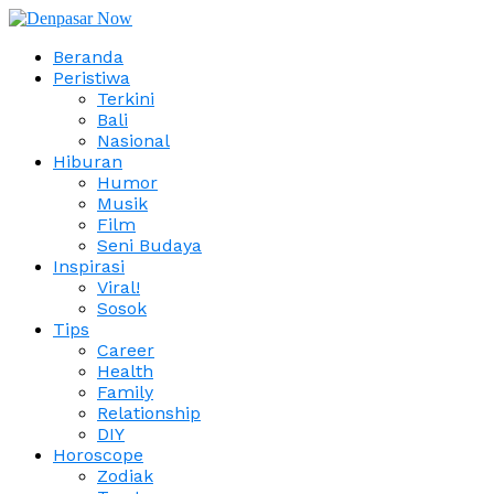
Beranda
Peristiwa
Terkini
Bali
Nasional
Hiburan
Humor
Musik
Film
Seni Budaya
Inspirasi
Viral!
Sosok
Tips
Career
Health
Family
Relationship
DIY
Horoscope
Zodiak