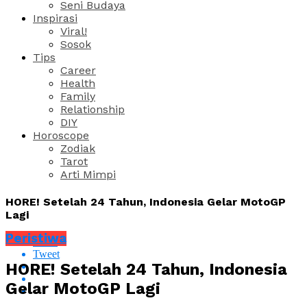
Seni Budaya
Inspirasi
Viral!
Sosok
Tips
Career
Health
Family
Relationship
DIY
Horoscope
Zodiak
Tarot
Arti Mimpi
HORE! Setelah 24 Tahun, Indonesia Gelar MotoGP
Lagi
Peristiwa
Share
Tweet
HORE! Setelah 24 Tahun, Indonesia
Gelar MotoGP Lagi