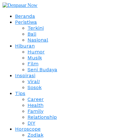
Beranda
Peristiwa
Terkini
Bali
Nasional
Hiburan
Humor
Musik
Film
Seni Budaya
Inspirasi
Viral!
Sosok
Tips
Career
Health
Family
Relationship
DIY
Horoscope
Zodiak