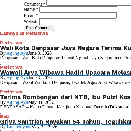
Comment
*
Name
*
Email
*
Website
Lainnya di Peristiwa
Peristiwa
Wali Kota Denpasar Jaya Negara Terima Ku
By
Agung Ayu
June 3, 2026
Denpasar – Wali Kota Denpasar, I Gusti Ngurah Jaya Negara menerim
Peristiwa
Wawali Arya Wibawa Hadiri Upacara Melas
By
Agung Ayu
June 3, 2026
Denpasar – Wakil Walikota Denpasar, I Kadek Agus Arya Wibawa meng
Peristiwa
Terima Rombongan dari NTB, Ibu Putri Ko
By
Agung Ayu
May 31, 2026
DENPASAR – Ketua Dewan Kerajinan Nasional Daerah (Dekranasda) Pro
Bali
Griya Santrian Rayakan 54 Tahun, Teguhka
By
Budiadnyana
May 27, 2026