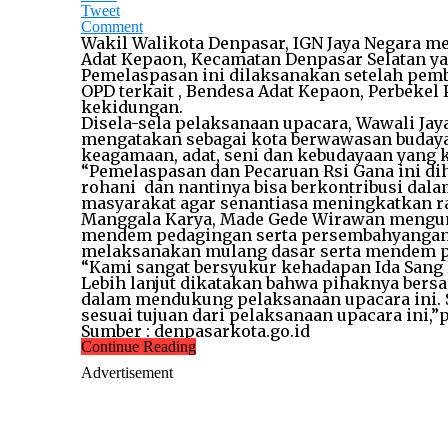
Tweet
Comment
Wakil Walikota Denpasar, IGN Jaya Negara me
Adat Kepaon, Kecamatan Denpasar Selatan yan
Pemelaspasan ini dilaksanakan setelah pemb
OPD terkait , Bendesa Adat Kepaon, Perbekel 
kekidungan.
Disela-sela pelaksanaan upacara, Wawali Ja
mengatakan sebagai kota berwawasan budaya,
keagamaan, adat, seni dan kebudayaan yang k
“Pemelaspasan dan Pecaruan Rsi Gana ini d
rohani dan nantinya bisa berkontribusi dal
masyarakat agar senantiasa meningkatkan r
Manggala Karya, Made Gede Wirawan mengung
mendem pedagingan serta persembahyangan b
melaksanakan mulang dasar serta mendem p
“Kami sangat bersyukur kehadapan Ida Sang 
Lebih lanjut dikatakan bahwa pihaknya ber
dalam mendukung pelaksanaan upacara ini. Se
sesuai tujuan dari pelaksanaan upacara ini
Sumber : denpasarkota.go.id
Continue Reading
Advertisement