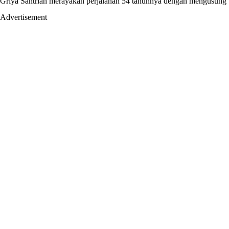
Griya Santrian merayakan perjalanan 54 tahunnya dengan mengusung te
Advertisement