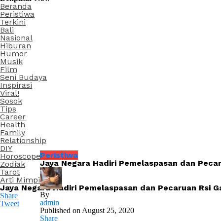
Beranda
Peristiwa
Terkini
Bali
Nasional
Hiburan
Humor
Musik
Film
Seni Budaya
Inspirasi
Viral!
Sosok
Tips
Career
Health
Family
Relationship
DIY
Peristiwa
Horoscope
Jaya Negara Hadiri Pemelaspasan dan Pecar
Zodiak
Tarot
Arti Mimpi
Jaya Negara Hadiri Pemelaspasan dan Pecaruan Rsi G
By
Share
admin
Tweet
Published on
August 25, 2020
Share