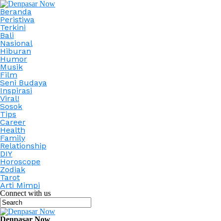
Beranda
Peristiwa
Terkini
Bali
Nasional
Hiburan
Humor
Musik
Film
Seni Budaya
Inspirasi
Viral!
Sosok
Tips
Career
Health
Family
Relationship
DIY
Horoscope
Zodiak
Tarot
Arti Mimpi
Connect with us
Denpasar Now