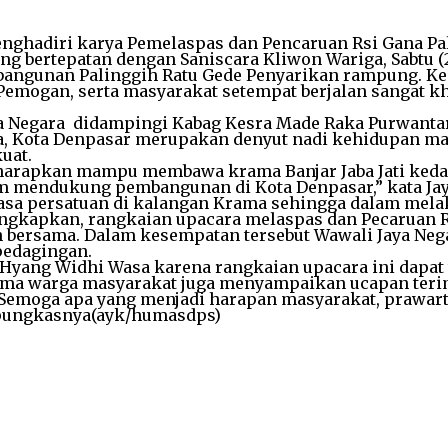
nghadiri karya Pemelaspas dan Pencaruan Rsi Gana Pali
g bertepatan dengan Saniscara Kliwon Wariga, Sabtu (2
angunan Palinggih Ratu Gede Penyarikan rampung. Kegi
Pemogan, serta masyarakat setempat berjalan sangat kh
ya Negara didampingi Kabag Kesra Made Raka Purwanta
 Kota Denpasar merupakan denyut nadi kehidupan masy
uat.
iharapkan mampu membawa krama Banjar Jaba Jati ked
am mendukung pembangunan di Kota Denpasar,” kata Jaya
asa persatuan di kalangan Krama sehingga dalam melak
kapkan, rangkaian upacara melaspas dan Pecaruan Rs
ersama. Dalam kesempatan tersebut Wawali Jaya Nega
edagingan.
Hyang Widhi Wasa karena rangkaian upacara ini dapat t
sama warga masyarakat juga menyampaikan ucapan teri
moga apa yang menjadi harapan masyarakat, prawartaka 
,”pungkasnya(ayk/humasdps)