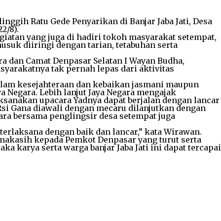
nggih Ratu Gede Penyarikan di Banjar Jaba Jati, Desa
2/8).
atan yang juga di hadiri tokoh masyarakat setempat,
usuk diiringi dengan tarian, tetabuhan serta
ra dan Camat Denpasar Selatan I Wayan Budha,
arakatnya tak pernah lepas dari aktivitas
alam kesejahteraan dan kebaikan jasmani maupun
 Negara. Lebih lanjut Jaya Negara mengajak
sanakan upacara Yadnya dapat berjalan dengan lancar
i Gana diawali dengan mecaru dilanjutkan dengan
ra bersama penglingsir desa setempat juga
erlaksana dengan baik dan lancar,” kata Wirawan.
makasih kepada Pemkot Denpasar yang turut serta
karya serta warga banjar Jaba Jati ini dapat tercapai