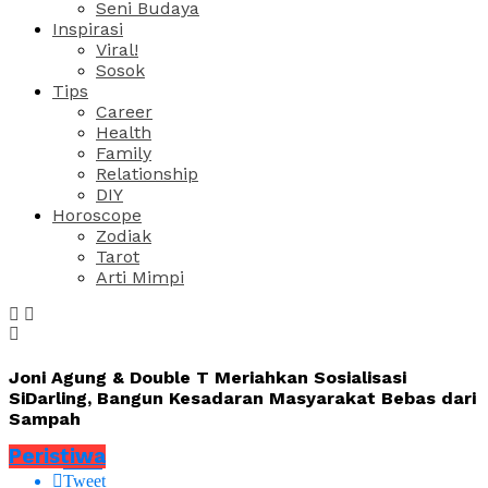
Seni Budaya
Inspirasi
Viral!
Sosok
Tips
Career
Health
Family
Relationship
DIY
Horoscope
Zodiak
Tarot
Arti Mimpi
Joni Agung & Double T Meriahkan Sosialisasi
SiDarling, Bangun Kesadaran Masyarakat Bebas dari
Sampah
Peristiwa
Share
Tweet