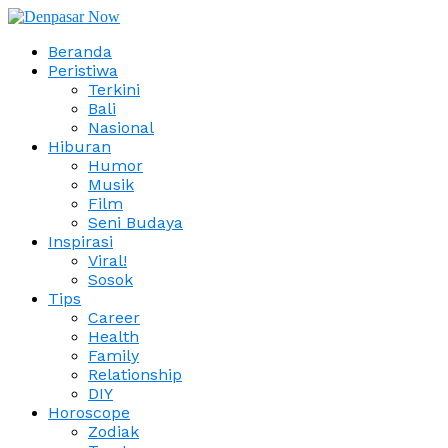
Beranda
Peristiwa
Terkini
Bali
Nasional
Hiburan
Humor
Musik
Film
Seni Budaya
Inspirasi
Viral!
Sosok
Tips
Career
Health
Family
Relationship
DIY
Horoscope
Zodiak