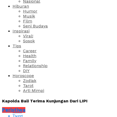
Nasional
Hiburan
Humor
Musik
Film
Seni Budaya
Inspirasi
Viral!
Sosok
Tips
Career
Health
Family
Relationship
DIY
Horoscope
Zodiak
Tarot
Arti Mimpi
Kapolda Bali Terima Kunjungan Dari LIPI
Peristiwa
Share
Tweet