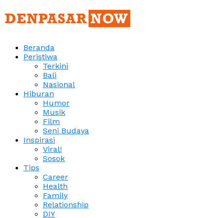
Beranda
Peristiwa
Terkini
Bali
Nasional
Hiburan
Humor
Musik
Film
Seni Budaya
Inspirasi
Viral!
Sosok
Tips
Career
Health
Family
Relationship
DIY