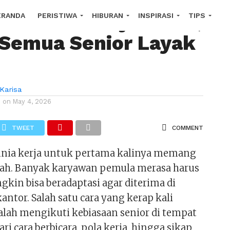
wan Baru Wajib Tahu,
ERANDA
PERISTIWA
HIBURAN
INSPIRASI
TIPS
 Semua Senior Layak
OROSCOPE
Karisa
d on
May 4, 2026
TWEET
COMMENT
nia kerja untuk pertama kalinya memang
ah. Banyak karyawan pemula merasa harus
kin bisa beradaptasi agar diterima di
ntor. Salah satu cara yang kerap kali
alah mengikuti kebiasaan senior di tempat
ari cara berbicara, pola kerja, hingga sikap