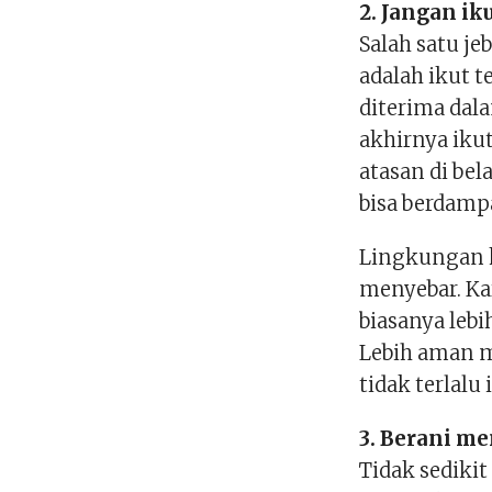
2. Jangan ik
Salah satu j
adalah ikut t
diterima dal
akhirnya iku
atasan di bel
bisa berdampa
Lingkungan k
menyebar. Kar
biasanya lebi
Lebih aman m
tidak terlalu
3. Berani m
Tidak sediki