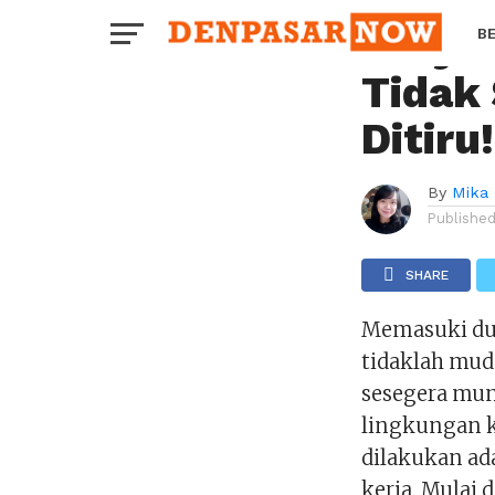
CAREER
Karya
B
Tidak
H
Ditiru!
By
Mika 
Publishe
SHARE
Memasuki du
tidaklah mud
sesegera mung
lingkungan ka
dilakukan ad
kerja. Mulai d