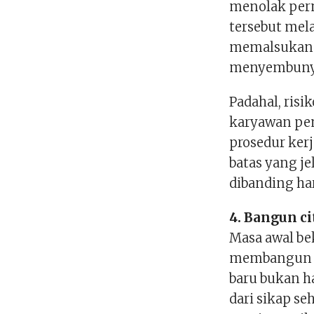
menolak perm
tersebut mel
memalsukan a
menyembunyi
Padahal, risi
karyawan pe
prosedur kerj
batas yang je
dibanding ha
4. Bangun ci
Masa awal be
membangun r
baru bukan h
dari sikap se