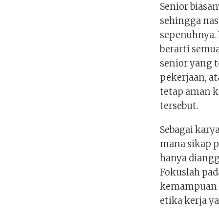
Senior biasa
sehingga nas
sepenuhnya. 
berarti semua
senior yang 
pekerjaan, at
tetap aman k
tersebut.
Sebagai kar
mana sikap p
hanya diangg
Fokuslah pada
kemampuan k
etika kerja y