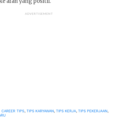
e arah yang positif.
ADVERTISEMENT
:
CAREER TIPS
,
TIPS KARYAWAN
,
TIPS KERJA
,
TIPS PEKERJAAN
,
ARU