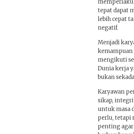
memperlakuka
tepat dapat
lebih cepat t
negatif.
Menjadi kar
kemampuan ad
mengikuti sem
Dunia kerja y
bukan sekadar
Karyawan pe
sikap, integr
untuk masa d
perlu, tetapi
penting agar