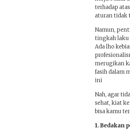
terhadap atas
aturan tidak t
Namun, penti
tingkah laku 
Ada lho keb
profesionalis
merugikan ka
fasih dalam m
ini
Nah, agar ti
sehat, kiat k
bisa kamu ter
1. Bedakan 