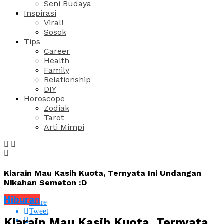
Seni Budaya
Inspirasi
Viral!
Sosok
Tips
Career
Health
Family
Relationship
DIY
Horoscope
Zodiak
Tarot
Arti Mimpi
Kiarain Mau Kasih Kuota, Ternyata Ini Undangan
Nikahan Semeton :D
Hiburan
Share
Tweet
Kiarain Mau Kasih Kuota, Ternyata