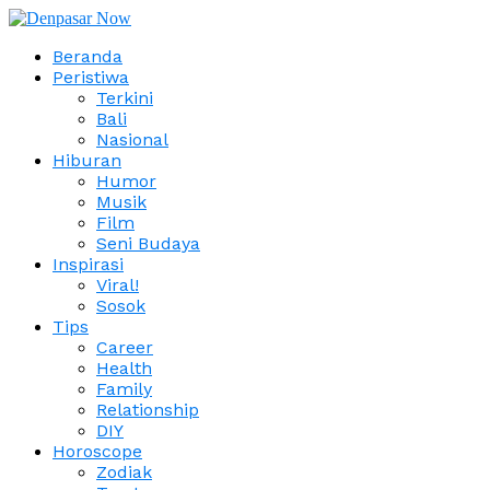
Beranda
Peristiwa
Terkini
Bali
Nasional
Hiburan
Humor
Musik
Film
Seni Budaya
Inspirasi
Viral!
Sosok
Tips
Career
Health
Family
Relationship
DIY
Horoscope
Zodiak