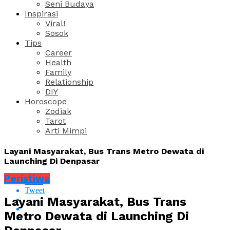
Seni Budaya
Inspirasi
Viral!
Sosok
Tips
Career
Health
Family
Relationship
DIY
Horoscope
Zodiak
Tarot
Arti Mimpi
Layani Masyarakat, Bus Trans Metro Dewata di
Launching Di Denpasar
Peristiwa
Share
Tweet
Layani Masyarakat, Bus Trans
Metro Dewata di Launching Di