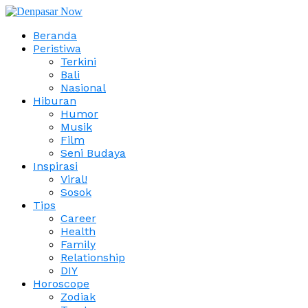
Beranda
Peristiwa
Terkini
Bali
Nasional
Hiburan
Humor
Musik
Film
Seni Budaya
Inspirasi
Viral!
Sosok
Tips
Career
Health
Family
Relationship
DIY
Horoscope
Zodiak